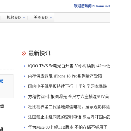
欢迎您访问PChome.net
视频专区
美图专区
最新快讯
iQOO TWS 5e电光白开售 50小时续航+42ms低
延迟
内存供应遇阻 iPhone 18 Pro系列量产受限
版
国内电子纸平板持续下行 上半年学习本暴跌
84.6%
方程豹钛9申报图曝光 全尺寸六座插混SUV首
的重
发DMS
杜比视界第二代落地海信电视，居家观影体验
能迎来哪些升级？
法国禁止未经同意的营销电话 网友呼吁国内跟
进
华为Mate 80上架1TB版本 不怕存储不够用了
旗