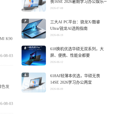
畏16SE 2026暑期学习办公娱乐一
机搞定
2026-07-08
三大AI PC平台：骁龙X/酷睿
Ultra/锐龙AI选购指南
2026-06-19
I K90
618换机优选华硕无双系列，大
屏、便携、性能全都要
6-08-03
2026-06-12
618AI轻薄本优选，华硕无畏
14SE 2026学习办公两宜
绿色发
2026-06-09
6-08-03