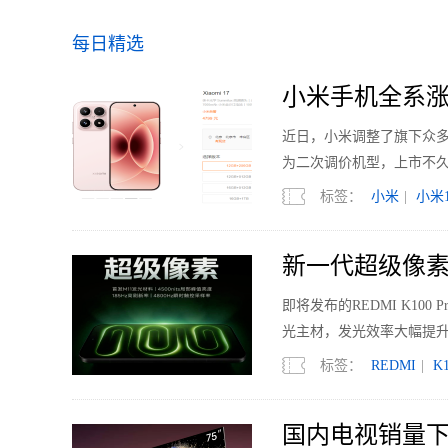
每日精选
小米手机全系涨
近日，小米调整了旗下众多机型的
为二次调价机型，上市不久的
标签：
小米
|
小米1
新一代超级像素 R
即将发布的REDMI K1
光主材，发光效率大幅提升
标签：
REDMI
|
K1
国内电视销量下滑