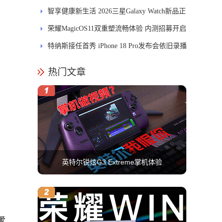
智享健康新生活 2026三星Galaxy Watch新品正
式开售
荣耀MagicOS11双重塑流畅体验 内测招募开启
特纳斯接任首秀 iPhone 18 Pro发布会依旧录播
热门文章
英特尔锐炫G3 Extreme掌机体验
爱