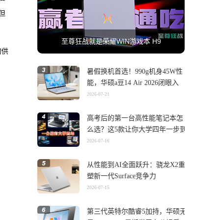
但
至尊狂战就是荣耀WIN游戏本 H9
的供
暑假换机首选！990g机身45W性
能，华硕a豆14 Air 2026闭眼入
2026-07-21
高考后的第一台高性能笔记本怎
么选？这5款让你大学四年一步到
位
2026-07-16
从性能到AI全面跃升：骁龙X2重
塑新一代Surface竞争力
2026-07-15
第三代英特尔酷睿5加持，华硕无