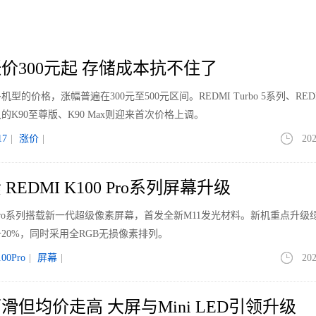
起
价300元起 存储成本抗不住了
价格，涨幅普遍在300元至500元区间。REDMI Turbo 5系列、REDM
K90至尊版、K90 Max则迎来首次价格上调。
7
|
涨价
|
202
EDMI K100 Pro系列屏幕升级
00 Pro系列搭载新一代超级像素屏幕，首发全新M11发光材料。新机重点升级
20%，同时采用全RGB无损像素排列。
00Pro
|
屏幕
|
202
但均价走高 大屏与Mini LED引领升级