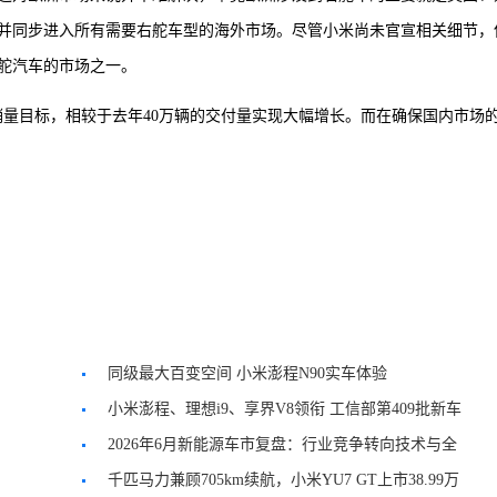
，并同步进入所有需要右舵车型的海外市场。尽管小米尚未官宣相关细节，
右舵汽车的市场之一。
车销量目标，相较于去年40万辆的交付量实现大幅增长。而在确保国内市场
同级最大百变空间 小米澎程N90实车体验
小米澎程、理想i9、享界V8领衔 工信部第409批新车
公示盘点
2026年6月新能源车市复盘：行业竞争转向技术与全
球化
千匹马力兼顾705km续航，小米YU7 GT上市38.99万