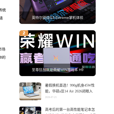
传统
英特尔锐炫G3 Extreme掌机体验
清
市场
B的
至尊狂战就是荣耀WIN游戏本 H9
暑假换机首选！990g机身45W性
能，华硕a豆14 Air 2026闭眼入
2026-07-21
高考后的第一台高性能笔记本怎