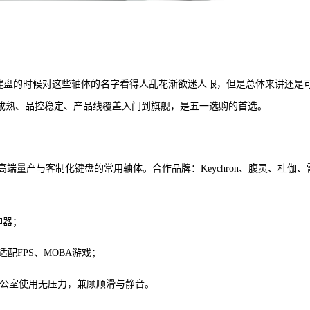
己买新键盘的时候对这些轴体的名字看得人乱花渐欲迷人眼，但是总体来讲还是
术成熟、品控稳定、产品线覆盖入门到旗舰，是五一选购的首选。
中高端量产与客制化键盘的常用轴体。合作品牌：Keychron、腹灵、杜伽、
神器；
配FPS、MOBA游戏；
办公室使用无压力，兼顾顺滑与静音。