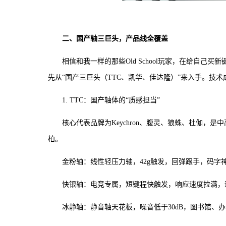
二、国产轴三巨头，产品线全覆盖
相信和我一样的那些Old School玩家，在给自
先从“国产三巨头（TTC、凯华、佳达隆）”来入手。技
1. TTC：国产轴体的“质感担当”
核心代表品牌为Keychron、腹灵、狼蛛、杜伽，是
柏。
金粉轴：线性轻压力轴，42g触发，回弹跟手，码字
快银轴：电竞专属，短键程快触发，响应速度拉满，适
冰静轴：静音轴天花板，噪音低于30dB，图书馆、