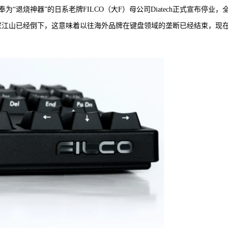
“退烧神器”的日系老牌FILCO（大F）母公司Diatech正式宣布停业，
半壁江山已经倒下，这意味着以往海外品牌在键盘领域的垄断已经结束，现