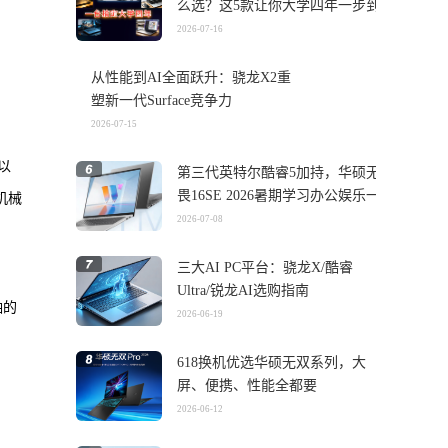
么选？这5款让你大学四年一步到
位
2026-07-16
从性能到AI全面跃升：骁龙X2重
塑新一代Surface竞争力
2026-07-15
以
第三代英特尔酷睿5加持，华硕无
畏16SE 2026暑期学习办公娱乐一
机械
机搞定
2026-07-08
三大AI PC平台：骁龙X/酷睿
Ultra/锐龙AI选购指南
轴的
2026-06-19
618换机优选华硕无双系列，大
屏、便携、性能全都要
2026-06-12