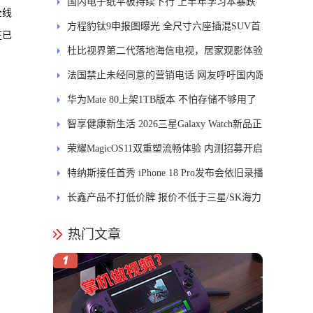
国内电子纸平板持续下行 上半年学习本暴跌
全线
84.6%
方程豹钛9申报图曝光 全尺寸六座插混SUV首
在已
发DMS
杜比视界第二代落地海信电视，居家观影体验
能迎来哪些升级？
法国禁止未经同意的营销电话 网友呼吁国内跟
进
华为Mate 80上架1TB版本 不怕存储不够用了
智享健康新生活 2026三星Galaxy Watch新品正
式开售
荣耀MagicOS11双重塑流畅体验 内测招募开启
特纳斯接任首秀 iPhone 18 Pro发布会依旧录播
长鑫产品不打低价牌 报价不低于三星/SK海力
士
热门文章