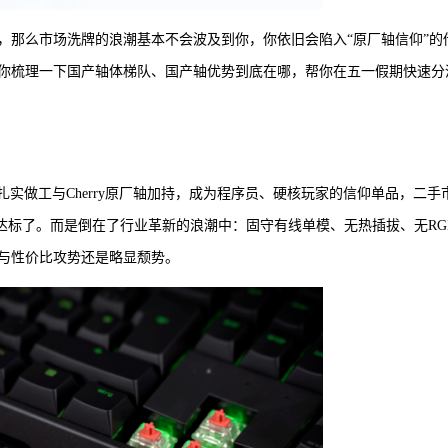
，那么市场洗牌的浪潮基本不会波及到你，你依旧会陷入“原厂轴信仰”的
你梳理一下国产轴体梯队、国产轴优势到底在哪，帮你在五一假期快速分
扎实做工与Cherry原厂轴加持，成为程序员、硬核玩家的信仰单品，二手
不达标了。而是倒在了行业革新的浪潮中：固守有线单模、无热插拔、无RG
与性价比攻势还是略显颓势。