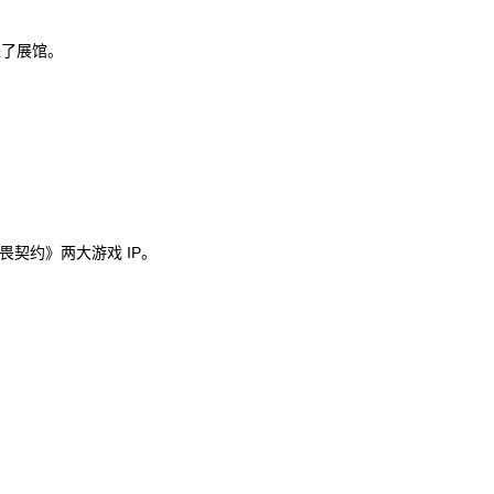
进了展馆。
畏契约》两大游戏 IP。