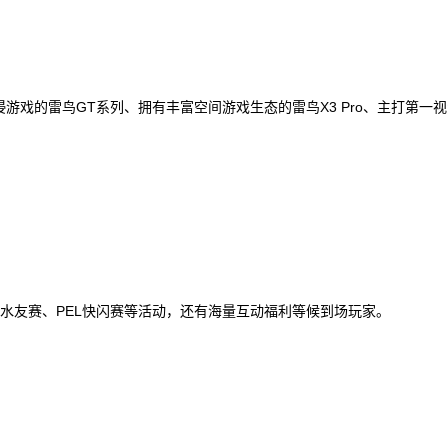
巨幕沉浸游戏的雷鸟GT系列、拥有丰富空间游戏生态的雷鸟X3 Pro、主打第
游、嘉宾水友赛、PEL快闪赛等活动，还有海量互动福利等候到场玩家。