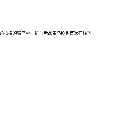
一视角拍摄的雷鸟V4，同时新品雷鸟iO也首次在线下