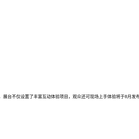
份参展，展台不仅设置了丰富互动体验项目，观众还可现场上手体验将于8月发布的RE