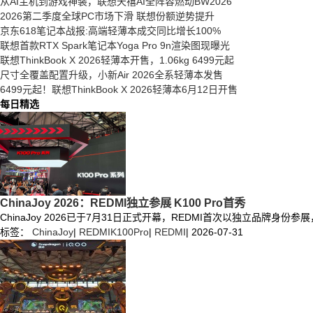
从AI主机到游戏神装，联想天禧AI全阵容燃动BW2026
2026第二季度全球PC市场下滑 联想份额逆势提升
京东618笔记本战报:高端轻薄本成交同比增长100%
联想首款RTX Spark笔记本Yoga Pro 9n渲染图现曝光
联想ThinkBook X 2026轻薄本开售，1.06kg 6499元起
尺寸全覆盖配置升级，小新Air 2026全系轻薄本发售
6499元起！联想ThinkBook X 2026轻薄本6月12日开售
每日精选
ChinaJoy 2026：REDMI独立参展 K100 Pro首秀
ChinaJoy 2026已于7月31日正式开幕，REDMI首次以独立品牌身
标签：
ChinaJoy
|
REDMIK100Pro
|
REDMI
|
2026-07-31