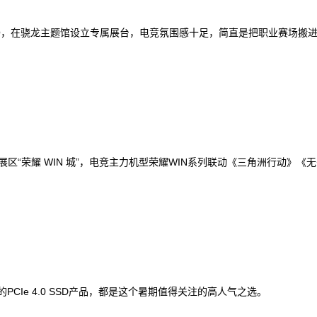
牌iQOO，在骁龙主题馆设立专属展台，电竞氛围感十足，简直是把职业赛场搬
属展区“荣耀 WIN 城”，电竞主力机型荣耀WIN系列联动《三角洲行动》《无
CIe 4.0 SSD产品，都是这个暑期值得关注的高人气之选。