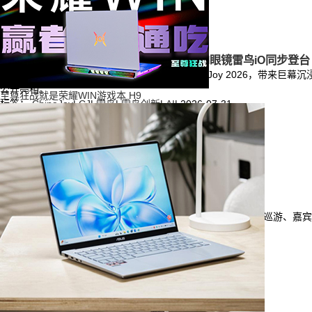
雷鸟创新全系产品亮相ChinaJoy 全天候AI眼镜雷鸟iO同步登台
雷鸟创新（RayNeo）携旗下全系产品亮相ChinaJoy 2026，带来
公开亮相。
至尊狂战就是荣耀WIN游戏本 H9
标签：
ChinaJoy
|
CJ
|
雷鸟
|
雷鸟创新
|
AI
|
2026-07-31
2026 ChinaJoy火热举行：一加带来巨型手机巡游
一加现身ChinaJoy N5-03展台，围绕“枪神”主题带来巨型手机巡
标签：
一加
|
手机
|
平板
|
2026-07-31