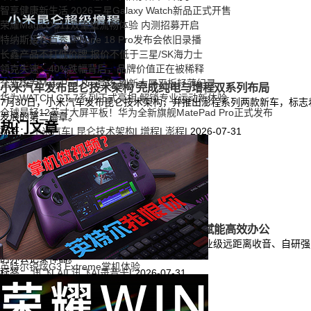
智享健康新生活 2026三星Galaxy Watch新品正式开售
荣耀MagicOS11双重塑流畅体验 内测招募开启
特纳斯接任首秀 iPhone 18 Pro发布会依旧录播
长鑫产品不打低价牌 报价不低于三星/SK海力士
领克失速：40%跌幅背后，品牌价值正在被稀释
全新华为MatePad Pro登场 刷新大屏平板轻薄纪录
小米汽车发布昆仑技术架构 完成纯电与增程双系列布局
华为WATCH GT 7系列正式亮相 解锁专业运动新体验
7月30日，小米汽车发布昆仑技术架构，并推出澎程系列两款新车，标
全球最轻12英寸大屏平板！华为全新旗舰MatePad Pro正式发布
发展的第二篇章。
热门文章
标签：
小米汽车
|
昆仑技术架构
|
增程
|
澎程
|
2026-07-31
讯飞AI录音卡体验：告别繁琐录音整理 AI赋能高效办公
讯飞AI录音卡凭借极致轻薄的磁吸便携设计、专业级远距离收音、自研强
的办公记录神器。
英特尔锐炫G3 Extreme掌机体验
标签：
讯飞
|
AI
|
讯飞AI录音卡
|
2026-07-31