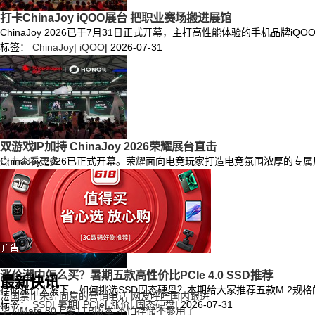
打卡ChinaJoy iQOO展台 把职业赛场搬进展馆
ChinaJoy 2026已于7月31日正式开幕，主打高性能体验的手机品
标签：
ChinaJoy
|
iQOO
|
2026-07-31
双游戏IP加持 ChinaJoy 2026荣耀展台直击
ChinaJoy 2026已正式开幕。荣耀面向电竞玩家打造电竞氛围浓厚的专
点击查看更多
标签：
荣耀
|
ChinaJoy
|
荣耀WIN
|
2026-07-31
涨价潮中怎么买？暑期五款高性价比PCIe 4.0 SSD推荐
最新快讯
存储涨价大潮下，如何挑选SSD固态硬盘？本期给大家推荐五款M.2规格的P
法国禁止未经同意的营销电话 网友呼吁国内跟进
标签：
SSD
|
暑期
|
PCIe
|
涨价
|
固态硬盘
|
2026-07-31
华为Mate 80上架1TB版本 不怕存储不够用了