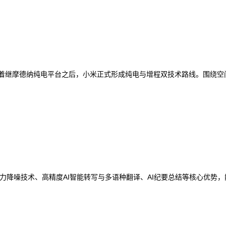
志着继摩德纳纯电平台之后，小米正式形成纯电与增程双技术路线。围绕
力降噪技术、高精度AI智能转写与多语种翻译、AI纪要总结等核心优势