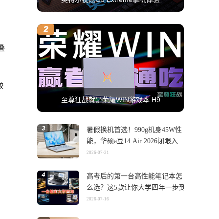
叠
较
至尊狂战就是荣耀WIN游戏本 H9
暑假换机首选！990g机身45W性
能，华硕a豆14 Air 2026闭眼入
2026-07-21
高考后的第一台高性能笔记本怎
么选？这5款让你大学四年一步到
位
2026-07-16