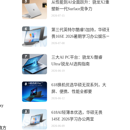
从性能到AI全面跃升：骁龙X2重
塑新一代Surface竞争力
2026-07-15
第三代英特尔酷睿5加持，华硕无
畏16SE 2026暑期学习办公娱乐一
机搞定
2026-07-08
三大AI PC平台：骁龙X/酷睿
Ultra/锐龙AI选购指南
2026-06-19
618换机优选华硕无双系列，大
屏、便携、性能全都要
2026-06-12
xy
618AI轻薄本优选，华硕无畏
14SE 2026学习办公两宜
2026-06-09
痕方