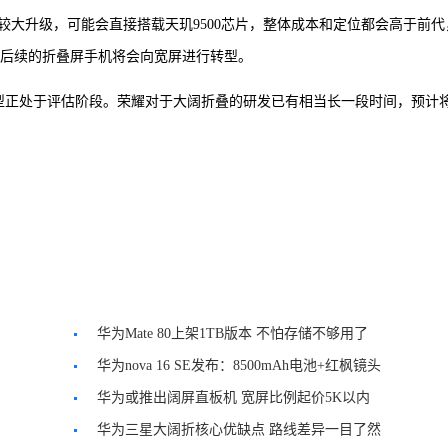
大升级，可能会直接搭载天玑9500芯片，整体成本和定位都会高于前代
vivo后续的折叠屏手机将会向宽屏进行转型。
机型正处于评估阶段。荣耀对于大阔折叠的研发已有相当长一段时间，预计
华为Mate 80上架1TB版本 不怕存储不够用了
华为nova 16 SE发布：8500mAh电池+红枫镜头
华为或推出阔屏直板机 宽屏比例起价5K以内
华为三星大阔折核心优缺点 路线差异一目了然