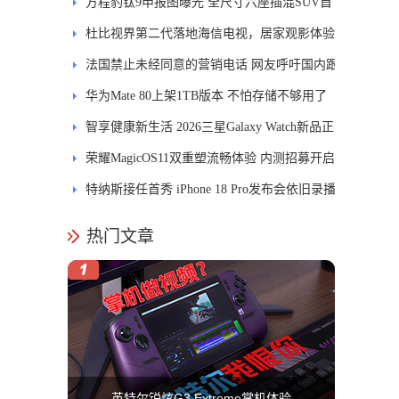
84.6%
方程豹钛9申报图曝光 全尺寸六座插混SUV首
发DMS
杜比视界第二代落地海信电视，居家观影体验
能迎来哪些升级？
法国禁止未经同意的营销电话 网友呼吁国内跟
进
华为Mate 80上架1TB版本 不怕存储不够用了
智享健康新生活 2026三星Galaxy Watch新品正
式开售
荣耀MagicOS11双重塑流畅体验 内测招募开启
特纳斯接任首秀 iPhone 18 Pro发布会依旧录播
热门文章
英特尔锐炫G3 Extreme掌机体验