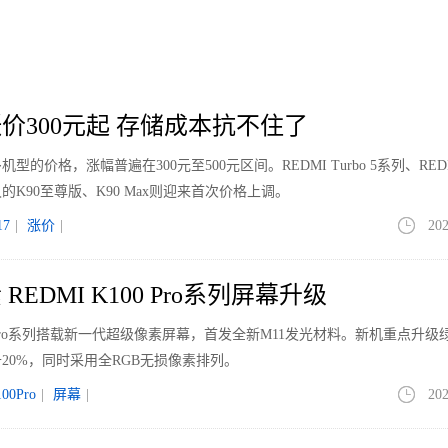
价300元起 存储成本抗不住了
价格，涨幅普遍在300元至500元区间。REDMI Turbo 5系列、REDM
K90至尊版、K90 Max则迎来首次价格上调。
7
|
涨价
|
202
EDMI K100 Pro系列屏幕升级
00 Pro系列搭载新一代超级像素屏幕，首发全新M11发光材料。新机重点升级
20%，同时采用全RGB无损像素排列。
00Pro
|
屏幕
|
202