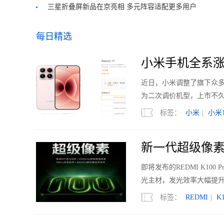
三星折叠屏新品在京亮相 多元阵容适配更多用户
每日精选
小米手机全系涨
近日，小米调整了旗下众多机型的
为二次调价机型，上市不久的
标签：
小米
|
小米1
新一代超级像素 R
即将发布的REDMI K1
光主材，发光效率大幅提升
标签：
REDMI
|
K1