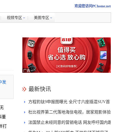
欢迎您访问PChome.net
视频专区
美图专区
中发
最新快讯
方程豹钛9申报图曝光 全尺寸六座插混SUV首
新无
发DMS
杜比视界第二代落地海信电视，居家观影体验
科董
能迎来哪些升级？
法国禁止未经同意的营销电话 网友呼吁国内跟
伴打