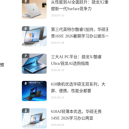
从性能到AI全面跃升：骁龙X2重
塑新一代Surface竞争力
2026-07-15
第三代英特尔酷睿5加持，华硕无
畏16SE 2026暑期学习办公娱乐一
机搞定
2026-07-08
三大AI PC平台：骁龙X/酷睿
Ultra/锐龙AI选购指南
、预
2026-06-19
618换机优选华硕无双系列，大
屏、便携、性能全都要
2026-06-12
618AI轻薄本优选，华硕无畏
14SE 2026学习办公两宜
2026-06-09