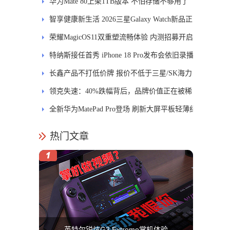
进
华为Mate 80上架1TB版本 不怕存储不够用了
智享健康新生活 2026三星Galaxy Watch新品正
式开售
荣耀MagicOS11双重塑流畅体验 内测招募开启
特纳斯接任首秀 iPhone 18 Pro发布会依旧录播
长鑫产品不打低价牌 报价不低于三星/SK海力
士
领克失速：40%跌幅背后，品牌价值正在被稀
释
全新华为MatePad Pro登场 刷新大屏平板轻薄纪
录
热门文章
英特尔锐炫G3 Extreme掌机体验