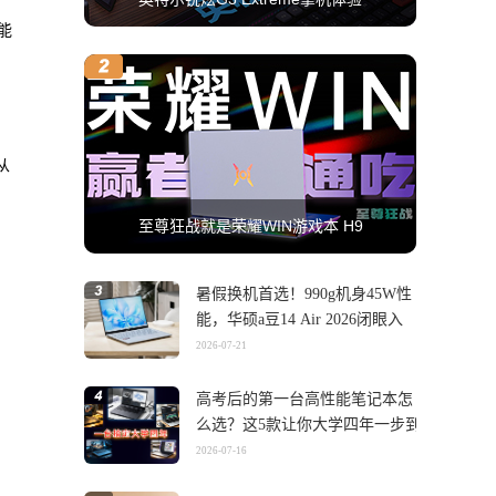
能
从
至尊狂战就是荣耀WIN游戏本 H9
暑假换机首选！990g机身45W性
能，华硕a豆14 Air 2026闭眼入
2026-07-21
高考后的第一台高性能笔记本怎
么选？这5款让你大学四年一步到
位
2026-07-16