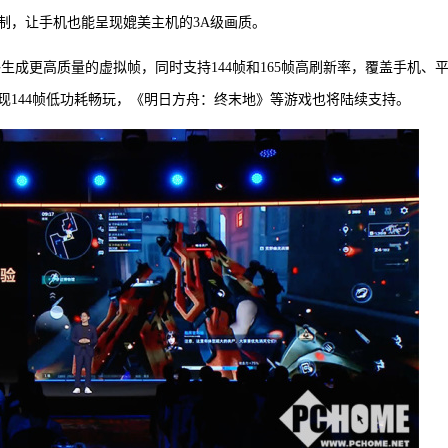
制，让手机也能呈现媲美主机的3A级画质。
生成更高质量的虚拟帧，同时支持144帧和165帧高刷新率，覆盖手机、
现144帧低功耗畅玩，《明日方舟：终末地》等游戏也将陆续支持。