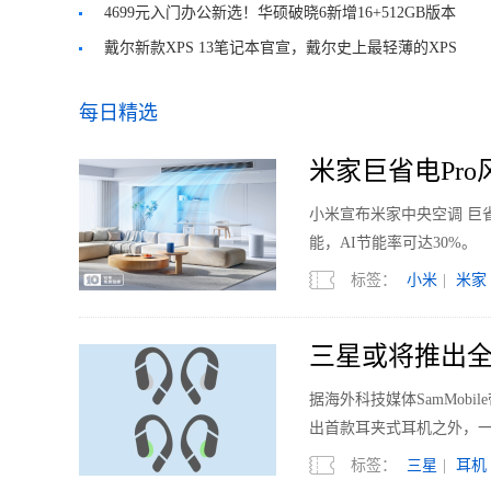
4699元入门办公新选！华硕破晓6新增16+512GB版本
戴尔新款XPS 13笔记本官宣，戴尔史上最轻薄的XPS
机型
每日精选
米家巨省电Pro风
小米宣布米家中央空调 巨省
能，AI节能率可达30%。
标签：
小米
|
米家
三星或将推出全
据海外科技媒体SamMobi
出首款耳夹式耳机之外，
标签：
三星
|
耳机