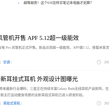
AI本
越等越贵！这个618怎样买笔记本电脑才划算？
管机开售 APF 5.12超一级能效
电 Pro 风管机正式开售。新品达到超一级能效，APF值5.12，搭载米家
|
空调
|
202
新耳挂式耳机 外观设计图曝光
le带来最新行业爆料，三星正在持续丰富Galaxy Buds无线耳机产品矩阵，
一款主打运动健身场景的全新耳挂式耳机已进入研发阶段。
|
耳挂式耳机
|
202