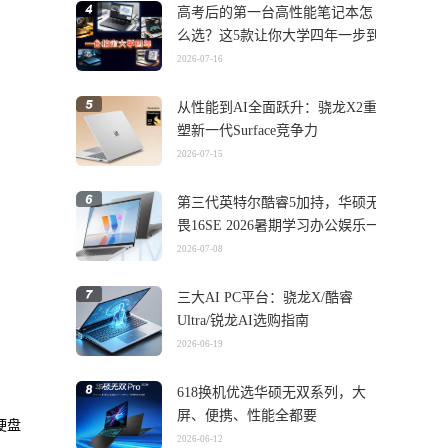
高考后的第一台高性能笔记本怎
么选？这5款让你大学四年一步到
位
2026-07-16
从性能到AI全面跃升：骁龙X2重
塑新一代Surface竞争力
2026-07-15
第三代英特尔酷睿5加持，华硕无
畏16SE 2026暑期学习办公娱乐一
机搞定
2026-07-08
三大AI PC平台：骁龙X/酷睿
Ultra/锐龙AI选购指南
2026-06-19
618换机优选华硕无双系列，大
屏、便携、性能全都要
硬盘
2026-06-12