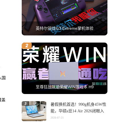
英特尔锐炫G3 Extreme掌机体验
可
入国
至尊狂战就是荣耀WIN游戏本 H9
覆盖
暑假换机首选！990g机身45W性
能，华硕a豆14 Air 2026闭眼入
2026-07-21