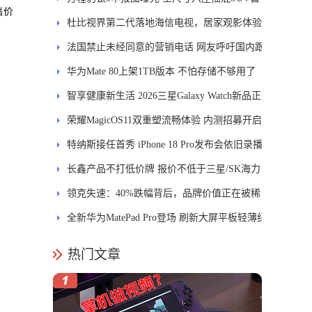
售价
发DMS
杜比视界第二代落地海信电视，居家观影体验
能迎来哪些升级？
法国禁止未经同意的营销电话 网友呼吁国内跟
进
华为Mate 80上架1TB版本 不怕存储不够用了
智享健康新生活 2026三星Galaxy Watch新品正
式开售
荣耀MagicOS11双重塑流畅体验 内测招募开启
特纳斯接任首秀 iPhone 18 Pro发布会依旧录播
长鑫产品不打低价牌 报价不低于三星/SK海力
士
领克失速：40%跌幅背后，品牌价值正在被稀
释
全新华为MatePad Pro登场 刷新大屏平板轻薄纪
录
热门文章