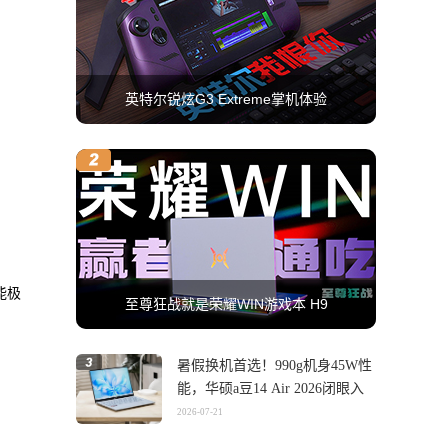
英特尔锐炫G3 Extreme掌机体验
能极
至尊狂战就是荣耀WIN游戏本 H9
暑假换机首选！990g机身45W性
能，华硕a豆14 Air 2026闭眼入
2026-07-21