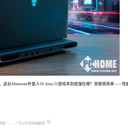
lienware外星人16 Area-51游戏本到底强在哪？答案很简单——性
盘 “← →” 可以实现快速翻页