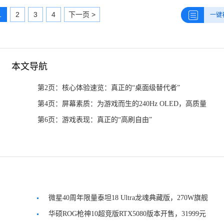
1
2
3
4
下一页 >
一键
本文导航
第2页：核心体验速览：真正的“桌面级替代者”
第4页：屏幕素质：为游戏而生的240Hz OLED，高质量
防眩光涂层
第6页：游戏表现：真正的“高刷自由”
微星40周年限量泰坦18 Ultra龙魂典藏版，270W旗舰
释放
华硕ROG枪神10超竞版RTX5080版本开售，31999元