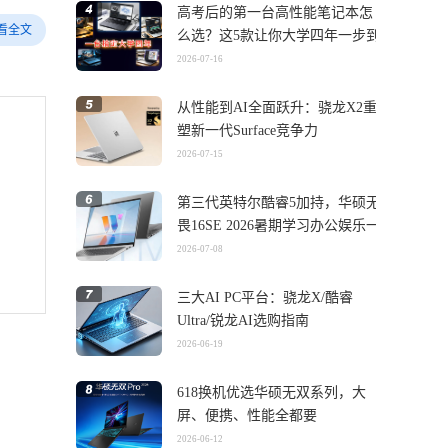
高考后的第一台高性能笔记本怎
看全文
么选？这5款让你大学四年一步到
位
2026-07-16
从性能到AI全面跃升：骁龙X2重
塑新一代Surface竞争力
2026-07-15
第三代英特尔酷睿5加持，华硕无
畏16SE 2026暑期学习办公娱乐一
机搞定
2026-07-08
三大AI PC平台：骁龙X/酷睿
Ultra/锐龙AI选购指南
2026-06-19
618换机优选华硕无双系列，大
屏、便携、性能全都要
2026-06-12