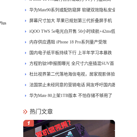
华为Mate90系列或配防窥屏 软硬双效隐私安全
屏幕尺寸加大 苹果已规划第三代折叠屏手机
lus
iQOO TWS 5e电光白开售 50小时续航+42ms低
延迟
内存供应遇阻 iPhone 18 Pro系列量产受限
国内电子纸平板持续下行 上半年学习本暴跌
84.6%
方程豹钛9申报图曝光 全尺寸六座插混SUV首
发DMS
杜比视界第二代落地海信电视，居家观影体验
能迎来哪些升级？
法国禁止未经同意的营销电话 网友呼吁国内跟
进
华为Mate 80上架1TB版本 不怕存储不够用了
热门文章