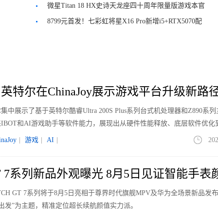
起售
微星Titan 18 HX史诗天龙座四十周年限量版游戏本官
宣
8799元首发！七彩虹将星X16 Pro新增i5+RTX5070配
置版
特尔在ChinaJoy展示游戏平台升级新路
英特尔集中展示了基于英特尔酷睿Ultra 200S Plus系列台式机处理器和Z890系
IBOT和AI游戏助手等软件能力，展现出从硬件性能释放、底层软件优化到
新路径。
inaJoy
|
游戏
|
AI
|
202
GT 7系列新品外观曝光 8月5日见证智能手表
CH GT 7系列将于8月5日亮相于尊界时代旗舰MPV及华为全场景新品发
刻就出发”为主题，精准定位超长续航颜值实力派。