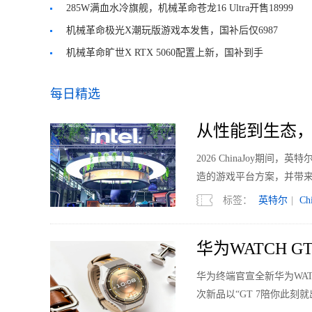
元！
285W满血水冷旗舰，机械革命苍龙16 Ultra开售18999
元
机械革命极光X潮玩版游戏本发售，国补后仅6987
元！
机械革命旷世X RTX 5060配置上新，国补到手
7564.15元
每日精选
从性能到生态，英
2026 ChinaJoy期间，
造的游戏平台方案，并带来
能交互的完整游戏平台创
标签：
英特尔
|
Ch
华为WATCH 
新标杆
华为终端官宣全新华为WAT
次新品以“GT 7陪你此