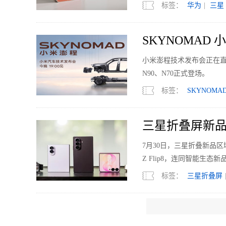
标签：
华为
|
三星
SKYNOMAD
小米澎程技术发布会正在直
N90、N70正式登场。
标签：
SKYNOMA
三星折叠屏新品
7月30日，三星折叠新品区域媒体
Z Flip8，连同智能生态新品Gal
标签：
三星折叠屏
一台手机能不