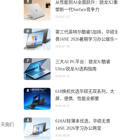
从性能到AI全面跃升：骁龙X2重
塑新一代Surface竞争力
2026-07-15
第三代英特尔酷睿5加持，华硕无
畏16SE 2026暑期学习办公娱乐一
机搞定
2026-07-08
三大AI PC平台：骁龙X/酷睿
Ultra/锐龙AI选购指南
2026-06-19
618换机优选华硕无双系列，大
屏、便携、性能全都要
2026-06-12
618AI轻薄本优选，华硕无畏
今天我们
14SE 2026学习办公两宜
2026-06-09