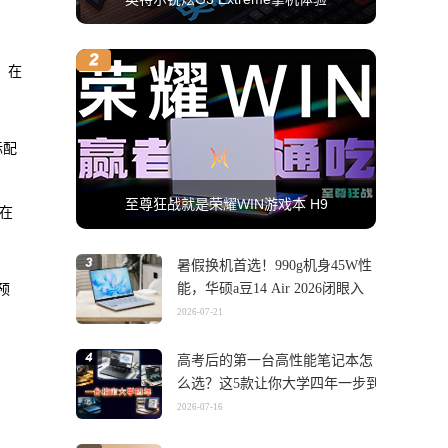
，在
标配
至尊狂战就是荣耀WIN游戏本 H9
，在
暑假换机首选！990g机身45W性
能，华硕a豆14 Air 2026闭眼入
预
2026-07-21
高考后的第一台高性能笔记本怎
么选？这5款让你大学四年一步到
位
2026-07-16