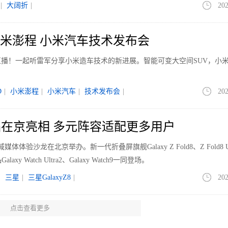
|
大阔折
|
202
 小米澎程 小米汽车技术发布会
播！一起听雷军分享小米造车技术的新进展。智能可变大空间SUV，小
D
|
小米澎程
|
小米汽车
|
技术发布会
|
202
在京亮相 多元阵容适配更多用户
体验沙龙在北京举办。新一代折叠屏旗舰Galaxy Z Fold8、Z Fold8 Ul
axy Watch Ultra2、Galaxy Watch9一同登场。
|
三星
|
三星GalaxyZ8
|
202
点击查看更多
能打职业？骁龙用七项数据回答了这个问题