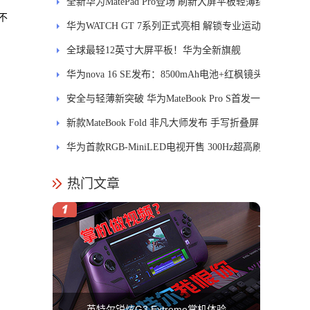
释
全新华为MatePad Pro登场 刷新大屏平板轻薄纪
不
录
华为WATCH GT 7系列正式亮相 解锁专业运动
新体验
全球最轻12英寸大屏平板！华为全新旗舰
MatePad Pro正式发布
华为nova 16 SE发布：8500mAh电池+红枫镜头
安全与轻薄新突破 华为MateBook Pro S首发一
区双像素技术防窥屏
新款MateBook Fold 非凡大师发布 手写折叠屏
引领PC交互新体验
华为首款RGB-MiniLED电视开售 300Hz超高刷
新率
热门文章
英特尔锐炫G3 Extreme掌机体验