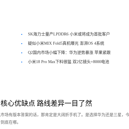
SK海力士量产LPDDR6 小米或将成为首批客户
疑似小米MIX Fold5真机曝光 澎湃OS 4系统
Q2国内市场小幅下降：华为逆势暴涨 苹果紧跟
小米18 Pro Max下料很猛 双2亿镜头+8000电池
核心优缺点 路线差异一目了然
手机市场有版本答案的话，那肯定是大阔折手机了。是选择华为还是三星，
势到底在哪。