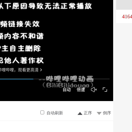
416
自动刷新
正序
倒序