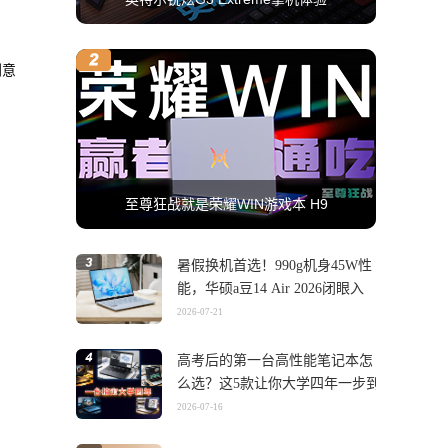
创意
至尊狂战就是荣耀WIN游戏本 H9
暑假换机首选！990g机身45W性
能，华硕a豆14 Air 2026闭眼入
2026-07-21
高考后的第一台高性能笔记本怎
么选？这5款让你大学四年一步到
位
2026-07-16