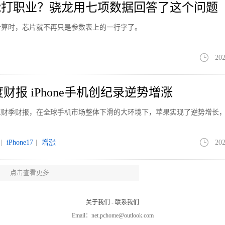
能打职业？骁龙用七项数据回答了这个问题
计算时，芯片就不再只是参数表上的一行字了。
202
财报 iPhone手机创纪录逆势增涨
第三财季财报，在全球手机市场整体下滑的大环境下，苹果实现了逆势增长
|
iPhone17
|
增涨
|
202
点击查看更多
DMI K100 Pro双旗舰满血性能
0 Pro系列两款旗舰新机，将于8月11日举办新品发布会。官方介绍，该系列主
关于我们
-
联系我们
、影像、续航三大核心板块均迎来全面升级。
Email：net.pchome@outlook.com