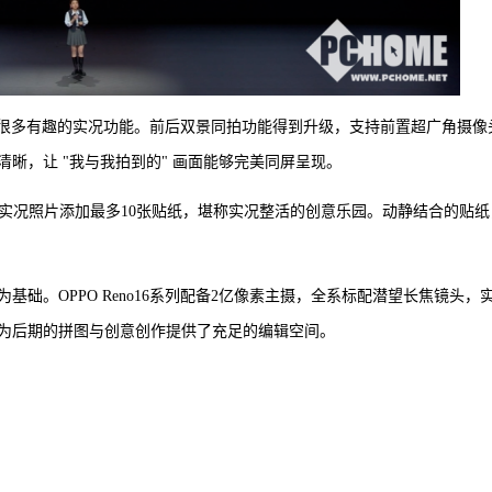
提供了很多有趣的实况功能。前后双景同拍功能得到升级，支持前置超广角摄像
晰，让 "我与我拍到的" 画面能够完美同屏呈现。
以为实况照片添加最多10张贴纸，堪称实况整活的创意乐园。动静结合的贴纸
础。OPPO Reno16系列配备2亿像素主摄，全系标配潜望长焦镜头，
为后期的拼图与创意创作提供了充足的编辑空间。