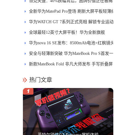
士
领克失速：40%跌幅背后，品牌价值正在被稀
释
全新华为MatePad Pro登场 刷新大屏平板轻薄纪
录
华为WATCH GT 7系列正式亮相 解锁专业运动
新体验
全球最轻12英寸大屏平板！华为全新旗舰
MatePad Pro正式发布
华为nova 16 SE发布：8500mAh电池+红枫镜头
安全与轻薄新突破 华为MateBook Pro S首发一
区双像素技术防窥屏
新款MateBook Fold 非凡大师发布 手写折叠屏
引领PC交互新体验
热门文章
英特尔锐炫G3 Extreme掌机体验