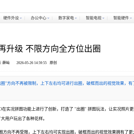
硬件外设
办公中心
数字家电
智能电视
智能硬件
图再升级 不限方向全方位出圈
: 薛屾
2026-05-26 14:59:55
原创
，让“出圈”方向不再被限制，上下左右均可进行出圈，破框而出的视觉效果，有
列中，OPPO在实况拼图功能上进行了创新，打造了 "出圈" 拼图玩法，让实况照片
被广大用户玩出了各种花样。
化，出圈方向不再受限，上下左右均可实现出圈，破框而出的视觉效果拥有了更