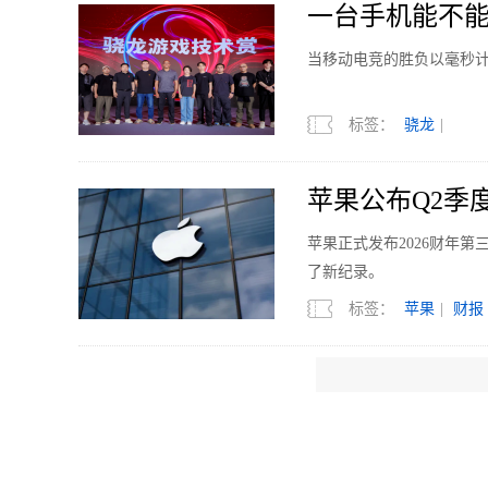
一台手机能不
当移动电竞的胜负以毫秒
标签：
骁龙
|
苹果公布Q2季度
苹果正式发布2026财年
了新纪录。
标签：
苹果
|
财报
8月11日发布 RE
REDMI 正式官宣K10
能与满配游戏表现，屏幕