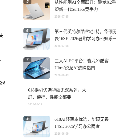
从性能到AI全面跃升：骁龙X2重
塑新一代Surface竞争力
2026-07-15
第三代英特尔酷睿5加持，华硕无
头
畏16SE 2026暑期学习办公娱乐一
机搞定
2026-07-08
，
三大AI PC平台：骁龙X/酷睿
Ultra/锐龙AI选购指南
2026-06-19
实现
618换机优选华硕无双系列，大
屏、便携、性能全都要
2026-06-12
618AI轻薄本优选，华硕无畏
14SE 2026学习办公两宜
2026-06-09