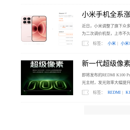
小米手机全系涨
近日，小米调整了旗下众多机型的
为二次调价机型，上市不久的
标签：
小米
|
小米1
新一代超级像素 R
即将发布的REDMI K1
光主材，发光效率大幅提升
标签：
REDMI
|
K1
国内电视销量下滑
2026年上半年，中国电视市