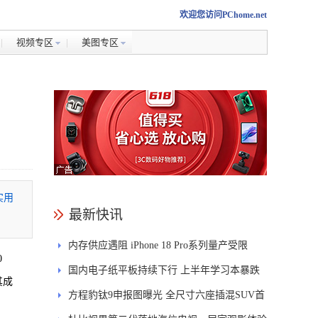
欢迎您访问PChome.net
视频专区
美图专区
实用
最新快讯
内存供应遇阻 iPhone 18 Pro系列量产受限
0
国内电子纸平板持续下行 上半年学习本暴跌
其成
84.6%
方程豹钛9申报图曝光 全尺寸六座插混SUV首