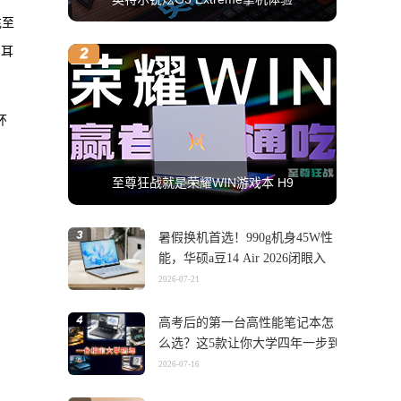
充至
为耳
环
至尊狂战就是荣耀WIN游戏本 H9
暑假换机首选！990g机身45W性
能，华硕a豆14 Air 2026闭眼入
2026-07-21
高考后的第一台高性能笔记本怎
么选？这5款让你大学四年一步到
位
2026-07-16