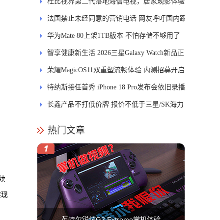
发DMS
杜比视界第二代落地海信电视，居家观影体验
能迎来哪些升级？
法国禁止未经同意的营销电话 网友呼吁国内跟
进
华为Mate 80上架1TB版本 不怕存储不够用了
智享健康新生活 2026三星Galaxy Watch新品正
式开售
荣耀MagicOS11双重塑流畅体验 内测招募开启
特纳斯接任首秀 iPhone 18 Pro发布会依旧录播
长鑫产品不打低价牌 报价不低于三星/SK海力
士
热门文章
续
实现
英特尔锐炫G3 Extreme掌机体验