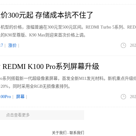
价300元起 存储成本抗不住了
价格，涨幅普遍在300元至500元区间。REDMI Turbo 5系列、REDM
K90至尊版、K90 Max则迎来首次价格上调。
7
|
涨价
|
202
EDMI K100 Pro系列屏幕升级
00 Pro系列搭载新一代超级像素屏幕，首发全新M11发光材料。新机重点升级
20%，同时采用全RGB无损像素排列。
00Pro
|
屏幕
|
202
点击查看更多
但均价走高 大屏与Mini LED引领升级
场（不含激光电视）的全渠道零售量为1198万台，同比下降12.7%；销额为4
关于我们
-
联系我们