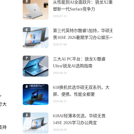
从性能到AI全面跃升：骁龙X2重
塑新一代Surface竞争力
2026-07-15
第三代英特尔酷睿5加持，华硕无
畏16SE 2026暑期学习办公娱乐一
机搞定
2026-07-08
三大AI PC平台：骁龙X/酷睿
Ultra/锐龙AI选购指南
2026-06-19
618换机优选华硕无双系列，大
屏、便携、性能全都要
克，
2026-06-12
寸大
618AI轻薄本优选，华硕无畏
14SE 2026学习办公两宜
支持
2026-06-09