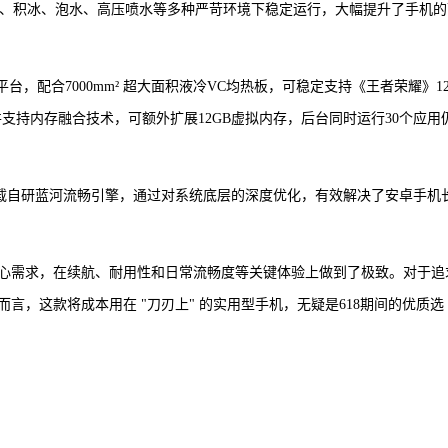
、盐雾、积冰、泡水、高压喷水等多种严苛环境下稳定运行，大幅提升了手机
s移动平台，配合7000mm² 超大面积液冷VC均热板，可稳定支持《王者荣耀》1
支持内存融合技术，可额外扩展12GB虚拟内存，后台同时运行30个应用
OS 6系统，搭载自研蓝河流畅引擎，通过对系统底层的深度优化，有效解决了安卓手机
众用户的核心需求，在续航、耐用性和日常流畅度等关键体验上做到了极致。对于追
，这款将成本用在 "刀刃上" 的实用型手机，无疑是618期间的优质选