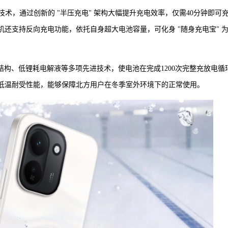
远航闪充技术，通过创新的 "半压充电" 架构大幅提升充电效率，仅需40分钟即可
机还支持反向充电功能，依托自身超大电池容量，可化身 "随身充电宝" 
栅结构、低锂耗电解液等多项先进技术，使电池在完成1200次完整充放电循
的低温耐受性能，能够保障北方用户在冬季室外环境下的正常使用。