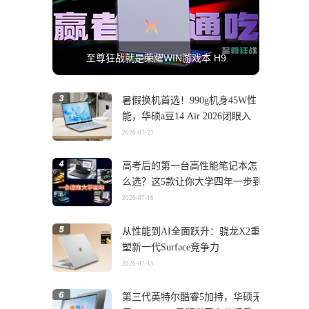
至尊狂战就是荣耀WIN游戏本 H9
暑假换机首选！990g机身45W性
能，华硕a豆14 Air 2026闭眼入
2026-07-21
高考后的第一台高性能笔记本怎
么选？这5款让你大学四年一步到
位
2026-07-16
从性能到AI全面跃升：骁龙X2重
塑新一代Surface竞争力
2026-07-15
第三代英特尔酷睿5加持，华硕无