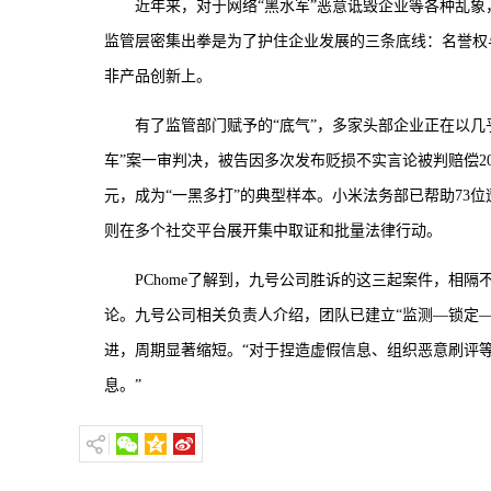
近年来，对于网络“黑水军”恶意诋毁企业等各种乱象
监管层密集出拳是为了护住企业发展的三条底线：名誉权
非产品创新上。
有了监管部门赋予的“底气”，多家头部企业正在以几
车”案一审判决，被告因多次发布贬损不实言论被判赔偿2
元，成为“一黑多打”的典型样本。小米法务部已帮助73
则在多个社交平台展开集中取证和批量法律行动。
PChome了解到，九号公司胜诉的这三起案件，相
论。九号公司相关负责人介绍，团队已建立“监测—锁定
进，周期显著缩短。“对于捏造虚假信息、组织恶意刷评
息。”