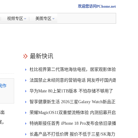
欢迎您访问PChome.net
视频专区
美图专区
最新快讯
杜比视界第二代落地海信电视，居家观影体验
能迎来哪些升级？
法国禁止未经同意的营销电话 网友呼吁国内跟
院作
进
华为Mate 80上架1TB版本 不怕存储不够用了
智享健康新生活 2026三星Galaxy Watch新品正
突出
式开售
荣耀MagicOS11双重塑流畅体验 内测招募开启
案，
特纳斯接任首秀 iPhone 18 Pro发布会依旧录播
长鑫产品不打低价牌 报价不低于三星/SK海力