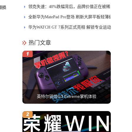
士
领克失速：40%跌幅背后，品牌价值正在被稀
频损
释
全新华为MatePad Pro登场 刷新大屏平板轻薄纪
录
华为WATCH GT 7系列正式亮相 解锁专业运动
新体验
热门文章
英特尔锐炫G3 Extreme掌机体验