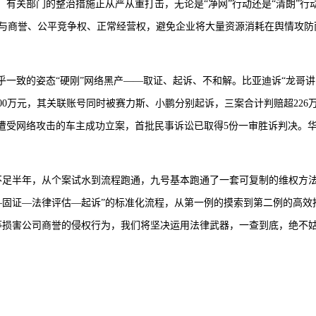
，有关部门的整治措施正从严从重打击，无论是“净网”行动还是“清朗”行
与商誉、公平竞争权、正常经营权，避免企业将大量资源消耗在舆情攻防
乎一致的姿态“硬刚”网络黑产——取证、起诉、不和解。比亚迪诉“龙哥讲
00万元，其关联账号同时被赛力斯、小鹏分别起诉，三案合计判赔超226
位遭受网络攻击的车主成功立案，首批民事诉讼已取得5份一审胜诉判决。
隔不足半年，从个案试水到流程跑通，九号基本跑通了一套可复制的维权方
—固证—法律评估—起诉”的标准化流程，从第一例的摸索到第二例的高效
等损害公司商誉的侵权行为，我们将坚决运用法律武器，一查到底，绝不