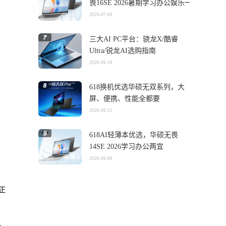
畏16SE 2026暑期学习办公娱乐一
机搞定
2026-07-08
三大AI PC平台：骁龙X/酷睿
Ultra/锐龙AI选购指南
2026-06-19
618换机优选华硕无双系列，大
屏、便携、性能全都要
2026-06-12
618AI轻薄本优选，华硕无畏
14SE 2026学习办公两宜
2026-06-09
正