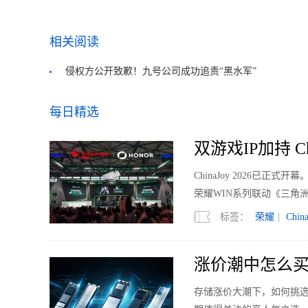
相关阅读
侵权方公开致歉！九号公司成功追责“黑水军”
每日精选
双游戏IP加持 Ch
ChinaJoy 2026已
荣耀WIN系列联动《三角洲
标签：
荣耀
|
Chin
涨价潮中怎么买？
存储涨价大潮下，如何挑选SS