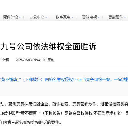
硬件外设
办公中心
数字家电
智能电视
智能硬件
争 九号公司依法维权全面胜诉
: 张楠
2026-06-03 09:44:10
原创
黄不慌唐_”（下称被告）网络名誉权侵权/不正当竞争纠纷一案，一审法
专项行动，聚焦恶意抹黑诋毁企业、敲诈勒索、恶意营销炒作、泄密侵权四类
媒体账号“黄不慌唐_”（下称被告）网络名誉权侵权/不正当竞争纠纷一
年内第三起名誉权维权胜诉的案件。