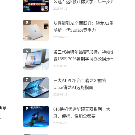
么选？这5款让你大学四年一步到
位
2026-07-16
从性能到AI全面跃升：骁龙X2重
塑新一代Surface竞争力
2026-07-15
第三代英特尔酷睿5加持，华硕无
畏16SE 2026暑期学习办公娱乐一
机搞定
2026-07-08
三大AI PC平台：骁龙X/酷睿
Ultra/锐龙AI选购指南
2026-06-19
，也是
618换机优选华硕无双系列，大
屏、便携、性能全都要
，
2026-06-12