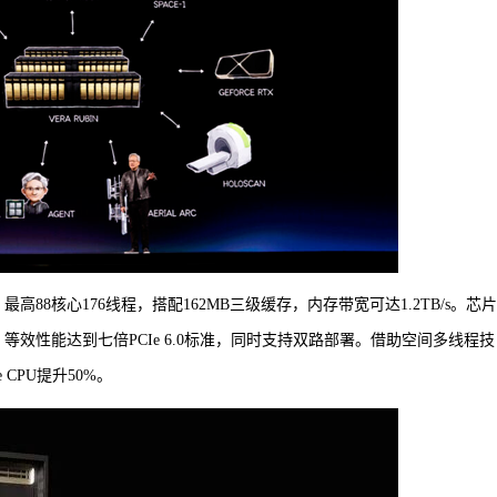
架构，最高88核心176线程，搭配162MB三级缓存，内存带宽可达1.2TB/s。芯
，等效性能达到七倍PCIe 6.0标准，同时支持双路部署。借助空间多线程技
CPU提升50%。