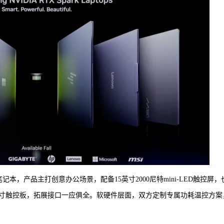
ltra笔记本，产品主打创意办公场景，配备15英寸2000尼特mini-LED触控屏
寸触控板，拓展接口一应俱全。软硬件层面，双方定制专属功耗温控方案