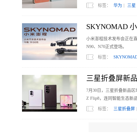
标签：
华为
|
三星
SKYNOMAD
小米澎程技术发布会正在直
N90、N70正式登场。
标签：
SKYNOMA
三星折叠屏新品
7月30日，三星折叠新品区域媒体
Z Flip8，连同智能生态新品Gal
标签：
三星折叠屏
一台手机能不