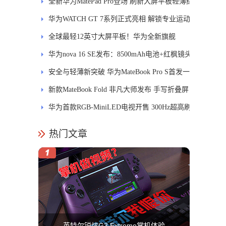
释
全新华为MatePad Pro登场 刷新大屏平板轻薄纪
录
华为WATCH GT 7系列正式亮相 解锁专业运动
新体验
全球最轻12英寸大屏平板！华为全新旗舰
MatePad Pro正式发布
华为nova 16 SE发布：8500mAh电池+红枫镜头
安全与轻薄新突破 华为MateBook Pro S首发一
区双像素技术防窥屏
新款MateBook Fold 非凡大师发布 手写折叠屏
引领PC交互新体验
华为首款RGB-MiniLED电视开售 300Hz超高刷
新率
热门文章
英特尔锐炫G3 Extreme掌机体验