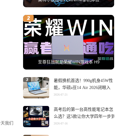
至尊狂战就是荣耀WIN游戏本 H9
暑假换机首选！990g机身45W性
能，华硕a豆14 Air 2026闭眼入
2026-07-21
高考后的第一台高性能笔记本怎
么选？这5款让你大学四年一步到
今天我们
位
2026-07-16