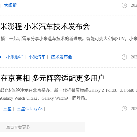
|
大阔折
|
202
 小米澎程 小米汽车技术发布会
播！一起听雷军分享小米造车技术的新进展。智能可变大空间SUV，小
D
|
小米澎程
|
小米汽车
|
技术发布会
|
202
在京亮相 多元阵容适配更多用户
体验沙龙在北京举办。新一代折叠屏旗舰Galaxy Z Fold8、Z Fold8 Ul
axy Watch Ultra2、Galaxy Watch9一同登场。
|
三星
|
三星GalaxyZ8
|
202
点击查看更多
能打职业？骁龙用七项数据回答了这个问题