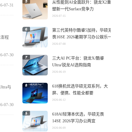
从性能到AI全面跃升：骁龙X2重
6-07-31
塑新一代Surface竞争力
2026-07-15
第三代英特尔酷睿5加持，华硕无
畏16SE 2026暑期学习办公娱乐一
米澎程
机搞定
2026-07-08
6-07-30
三大AI PC平台：骁龙X/酷睿
Ultra/锐龙AI选购指南
2026-06-19
618换机优选华硕无双系列，大
tra与
屏、便携、性能全都要
2026-06-12
6-07-30
618AI轻薄本优选，华硕无畏
14SE 2026学习办公两宜
2026-06-09