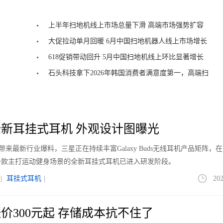
上半年扫地机线上市场总量下滑 高端市场强势扩容
大促拉动单月回暖 6月中国扫地机器人线上市场增长
618促销带动回升 5月中国扫地机线上环比显著增长
石头科技拿下2026年韩国消费者满意度第一，高端扫
地机在韩市占超70%
新耳挂式耳机 外观设计图曝光
le带来最新行业爆料，三星正在持续丰富Galaxy Buds无线耳机产品矩阵，
一款主打运动健身场景的全新耳挂式耳机已进入研发阶段。
|
耳挂式耳机
|
202
价300元起 存储成本抗不住了