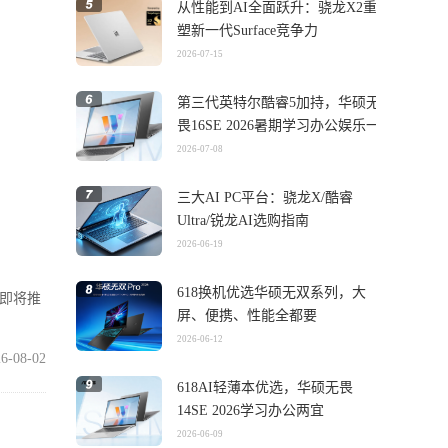
从性能到AI全面跃升：骁龙X2重
塑新一代Surface竞争力
2026-07-15
第三代英特尔酷睿5加持，华硕无
畏16SE 2026暑期学习办公娱乐一
机搞定
2026-07-08
三大AI PC平台：骁龙X/酷睿
Ultra/锐龙AI选购指南
2026-06-19
618换机优选华硕无双系列，大
在即将推
屏、便携、性能全都要
2026-06-12
6-08-02
618AI轻薄本优选，华硕无畏
14SE 2026学习办公两宜
2026-06-09