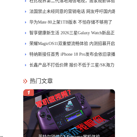
发DMS
杜比视界第二代落地海信电视，居家观影体验
能迎来哪些升级？
法国禁止未经同意的营销电话 网友呼吁国内跟
进
华为Mate 80上架1TB版本 不怕存储不够用了
智享健康新生活 2026三星Galaxy Watch新品正
式开售
荣耀MagicOS11双重塑流畅体验 内测招募开启
特纳斯接任首秀 iPhone 18 Pro发布会依旧录播
长鑫产品不打低价牌 报价不低于三星/SK海力
士
热门文章
英特尔锐炫G3 Extreme掌机体验