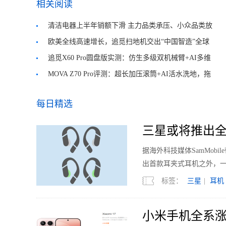
相关阅读
清洁电器上半年销额下滑 主力品类承压、小众品类放
量降价
欧美全线高速增长，追觅扫地机交出“中国智造”全球
化新样本
追觅X60 Pro圆盘版实测：仿生多级双机械臂+AI多维
光感识污 破解清洁难题
MOVA Z70 Pro评测：超长加压滚筒+AI活水洗地，拖
地体验全链路进阶
每日精选
三星或将推出全
据海外科技媒体SamMobi
出首款耳夹式耳机之外，
标签：
三星
|
耳机
小米手机全系涨