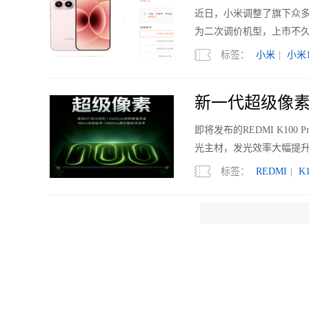
近日，小米调整了旗下众多机型的
为二次调价机型，上市不久的
标签：
小米
|
小米1
新一代超级像素 R
即将发布的REDMI K1
光主材，发光效率大幅提升
标签：
REDMI
|
K1
国内电视销量下滑
2026年上半年，中国电视市
亿元，同比下降7.7%；均价
标签：
电视
|
Mini