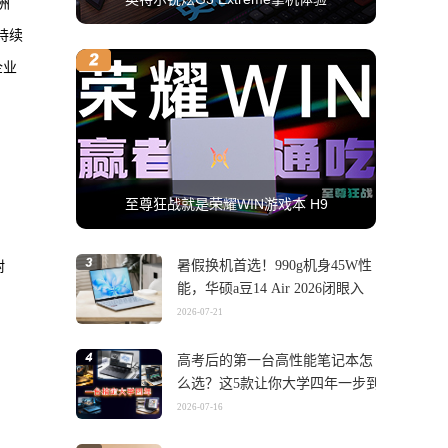
洲
持续
企业
至尊狂战就是荣耀WIN游戏本 H9
。
暑假换机首选！990g机身45W性
附
能，华硕a豆14 Air 2026闭眼入
2026-07-21
高考后的第一台高性能笔记本怎
么选？这5款让你大学四年一步到
位
2026-07-16