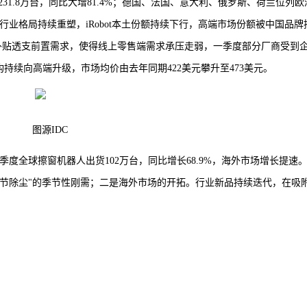
1.8万台，同比大增81.4%；德国、法国、意大利、俄罗斯、荷兰位列欧
，行业格局持续重塑，iRobot本土份额持续下行，高端市场份额被中国品牌
家电补贴透支前置需求，使得线上零售端需求承压走弱，一季度部分厂商受到
持续向高端升级，市场均价由去年同期422美元攀升至473美元。
图源IDC
一季度全球擦窗机器人出货102万台，同比增长68.9%，海外市场增长提速
春节除尘"的季节性刚需；二是海外市场的开拓。行业新品持续迭代，在吸