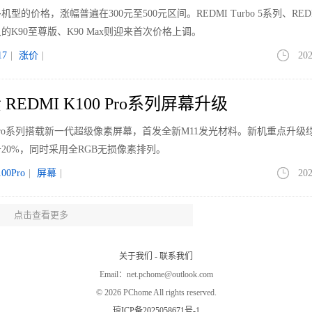
价格，涨幅普遍在300元至500元区间。REDMI Turbo 5系列、REDM
K90至尊版、K90 Max则迎来首次价格上调。
7
|
涨价
|
202
EDMI K100 Pro系列屏幕升级
00 Pro系列搭载新一代超级像素屏幕，首发全新M11发光材料。新机重点升级
20%，同时采用全RGB无损像素排列。
00Pro
|
屏幕
|
202
点击查看更多
但均价走高 大屏与Mini LED引领升级
场（不含激光电视）的全渠道零售量为1198万台，同比下降12.7%；销额为4
关于我们
-
联系我们
4169元，同比上涨了229元，增幅为5.8%。
Email：net.pchome@outlook.com
LED
|
202
©
2026 PChome All rights reserved.
琼ICP备2025058671号-1