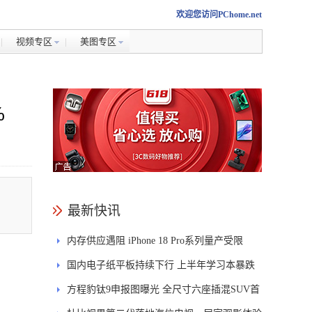
欢迎您访问PChome.net
视频专区
美图专区
%
最新快讯
内存供应遇阻 iPhone 18 Pro系列量产受限
国内电子纸平板持续下行 上半年学习本暴跌
84.6%
方程豹钛9申报图曝光 全尺寸六座插混SUV首