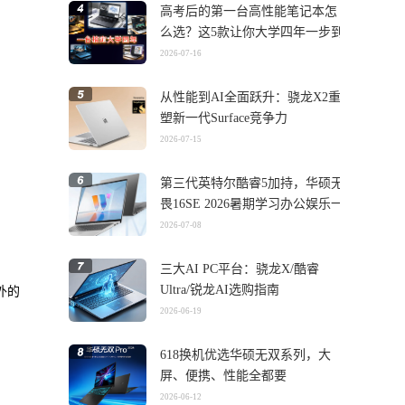
高考后的第一台高性能笔记本怎
么选？这5款让你大学四年一步到
位
2026-07-16
从性能到AI全面跃升：骁龙X2重
塑新一代Surface竞争力
2026-07-15
第三代英特尔酷睿5加持，华硕无
畏16SE 2026暑期学习办公娱乐一
机搞定
2026-07-08
三大AI PC平台：骁龙X/酷睿
Ultra/锐龙AI选购指南
在外的
2026-06-19
618换机优选华硕无双系列，大
屏、便携、性能全都要
2026-06-12