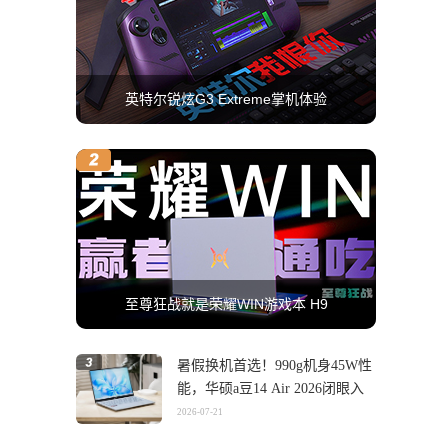
英特尔锐炫G3 Extreme掌机体验
至尊狂战就是荣耀WIN游戏本 H9
暑假换机首选！990g机身45W性
能，华硕a豆14 Air 2026闭眼入
2026-07-21