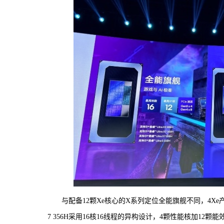
与配备12颗Xe核心的X系列定位全能旗舰不同，4Xe
7 356H采用16核16线程的异构设计，4颗性能核加12颗能