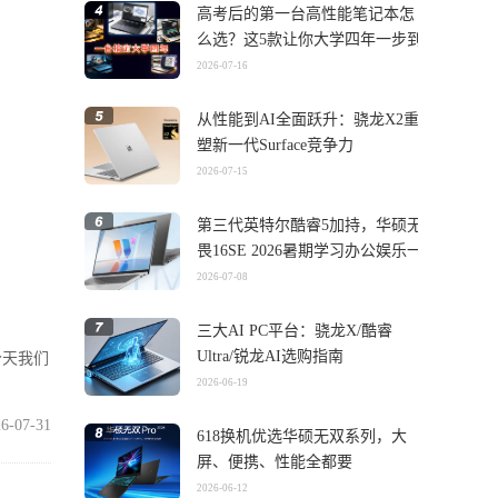
高考后的第一台高性能笔记本怎
么选？这5款让你大学四年一步到
位
2026-07-16
从性能到AI全面跃升：骁龙X2重
塑新一代Surface竞争力
2026-07-15
第三代英特尔酷睿5加持，华硕无
畏16SE 2026暑期学习办公娱乐一
机搞定
2026-07-08
三大AI PC平台：骁龙X/酷睿
Ultra/锐龙AI选购指南
今天我们
2026-06-19
6-07-31
618换机优选华硕无双系列，大
屏、便携、性能全都要
2026-06-12