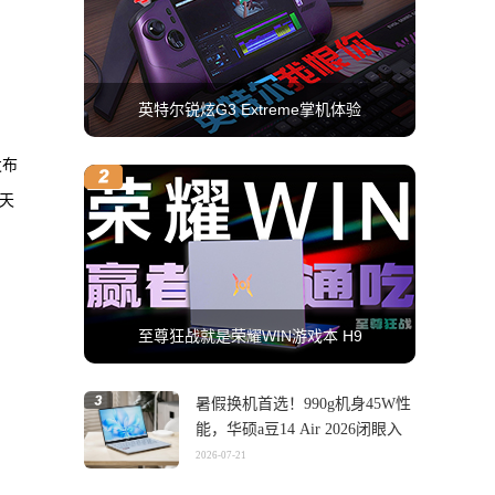
英特尔锐炫G3 Extreme掌机体验
发布
载天
至尊狂战就是荣耀WIN游戏本 H9
暑假换机首选！990g机身45W性
能，华硕a豆14 Air 2026闭眼入
2026-07-21