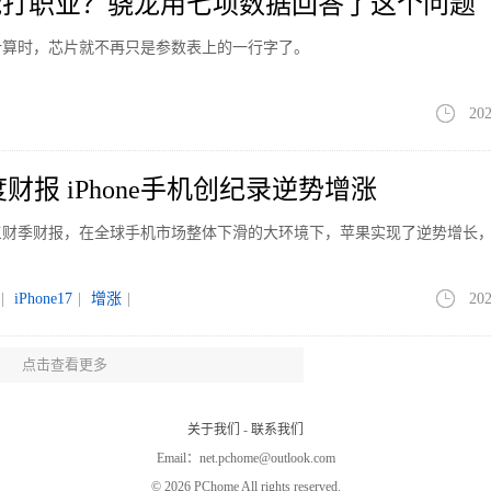
能打职业？骁龙用七项数据回答了这个问题
计算时，芯片就不再只是参数表上的一行字了。
202
财报 iPhone手机创纪录逆势增涨
第三财季财报，在全球手机市场整体下滑的大环境下，苹果实现了逆势增长
|
iPhone17
|
增涨
|
202
点击查看更多
DMI K100 Pro双旗舰满血性能
0 Pro系列两款旗舰新机，将于8月11日举办新品发布会。官方介绍，该系列主
关于我们
-
联系我们
、影像、续航三大核心板块均迎来全面升级。
Email：net.pchome@outlook.com
EDMIK100Pro
|
发布
|
202
©
2026 PChome All rights reserved.