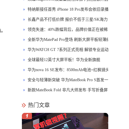
特纳斯接任首秀 iPhone 18 Pro发布会依旧录播
长鑫产品不打低价牌 报价不低于三星/SK海力
士
领克失速：40%跌幅背后，品牌价值正在被稀
益。
释
全新华为MatePad Pro登场 刷新大屏平板轻薄纪
录
华为WATCH GT 7系列正式亮相 解锁专业运动
新体验
全球最轻12英寸大屏平板！华为全新旗舰
MatePad Pro正式发布
华为nova 16 SE发布：8500mAh电池+红枫镜头
安全与轻薄新突破 华为MateBook Pro S首发一
区双像素技术防窥屏
新款MateBook Fold 非凡大师发布 手写折叠屏
引领PC交互新体验
热门文章