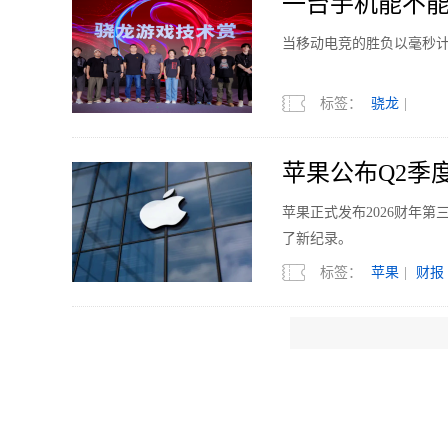
一台手机能不
当移动电竞的胜负以毫秒
标签：
骁龙
|
苹果公布Q2季度
苹果正式发布2026财年
了新纪录。
标签：
苹果
|
财报
8月11日发布 RE
REDMI 正式官宣K10
能与满配游戏表现，屏幕
标签：
REDMI
|
R