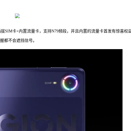
插拔SIM卡+内置流量卡，支持N79频段，并且内置的流量卡首发有惊喜权
纵握都不会遮挡信号。