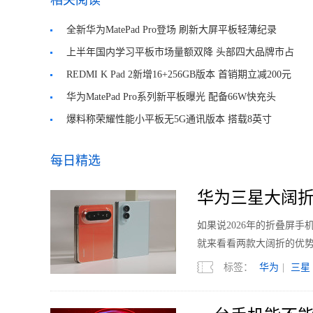
相关阅读
全新华为MatePad Pro登场 刷新大屏平板轻薄纪录
上半年国内学习平板市场量额双降 头部四大品牌市占
率近八成
REDMI K Pad 2新增16+256GB版本 首销期立减200元
华为MatePad Pro系列新平板曝光 配备66W快充头
爆料称荣耀性能小平板无5G通讯版本 搭载8英寸
OLED高刷屏
每日精选
华为三星大阔折
如果说2026年的折叠屏
就来看看两款大阔折的优
标签：
华为
|
三星