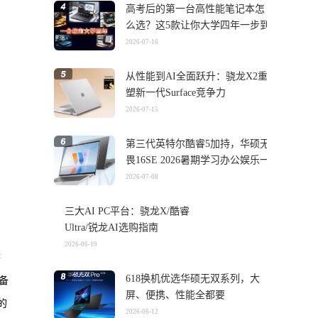
高考后的第一台高性能笔记本怎
么选？这5款让你大学四年一步到
位
2026-07-16
从性能到AI全面跃升：骁龙X2重
塑新一代Surface竞争力
2026-07-15
第三代英特尔酷睿5加持，华硕无
畏16SE 2026暑期学习办公娱乐一
机搞定
2026-07-08
三大AI PC平台：骁龙X/酷睿
Ultra/锐龙AI选购指南
2026-06-19
搭
618换机优选华硕无双系列，大
设备
屏、便携、性能全都要
的
2026-06-12