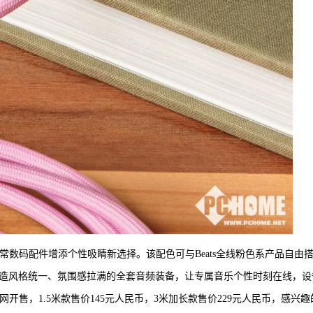
日常数码配件增添个性吸睛新选择。该配色可与Beats全线粉色系产品自由
机均可成套组合，打造风格统一、氛围感拉满的全套音频装备，让专属音乐个性时刻在线，
网开售，1.5米款售价145元人民币，3米加长款售价229元人民币，感兴趣