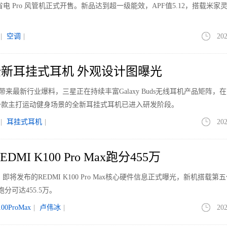
电 Pro 风管机正式开售。新品达到超一级能效，APF值5.12，搭载米家
|
空调
|
202
新耳挂式耳机 外观设计图曝光
le带来最新行业爆料，三星正在持续丰富Galaxy Buds无线耳机产品矩阵，
一款主打运动健身场景的全新耳挂式耳机已进入研发阶段。
|
耳挂式耳机
|
202
MI K100 Pro Max跑分455万
即将发布的REDMI K100 Pro Max核心硬件信息正式曝光，新机搭载第
分可达455.5万。
100ProMax
|
卢伟冰
|
202