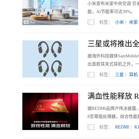
小米宣布米家中央空调 巨省
能，AI节能率可达30%。
标签：
小米
|
米家
三星或将推出全
据海外科技媒体SamMobi
出首款耳夹式耳机之外，
标签：
三星
|
耳机
满血性能释放 RED
据REDMI品牌卢伟冰披露，
8至尊版处理器，综合性能跑
标签：
REDMI
|
K