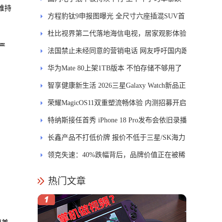
维持
84.6%
方程豹钛9申报图曝光 全尺寸六座插混SUV首
发DMS
杜比视界第二代落地海信电视，居家观影体验
严
能迎来哪些升级？
法国禁止未经同意的营销电话 网友呼吁国内跟
进
华为Mate 80上架1TB版本 不怕存储不够用了
智享健康新生活 2026三星Galaxy Watch新品正
式开售
荣耀MagicOS11双重塑流畅体验 内测招募开启
特纳斯接任首秀 iPhone 18 Pro发布会依旧录播
长鑫产品不打低价牌 报价不低于三星/SK海力
士
领克失速：40%跌幅背后，品牌价值正在被稀
释
热门文章