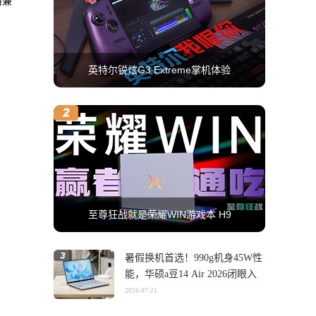
用兼
英特尔锐炫G3 Extreme掌机体验
至尊狂战就是荣耀WIN游戏本 H9
暑假换机首选！990g机身45W性
能，华硕a豆14 Air 2026闭眼入
2026-07-21