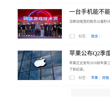
一台手机能不
当移动电竞的胜负以毫秒
标签：
骁龙
|
苹果公布Q2季度
苹果正式发布2026财年
了新纪录。
标签：
苹果
|
财报
8月11日发布 RE
REDMI 正式官宣K10