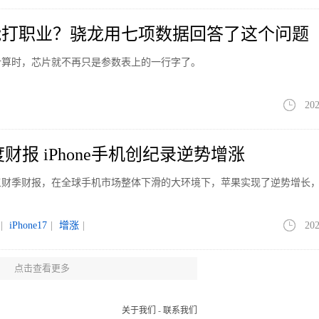
能打职业？骁龙用七项数据回答了这个问题
计算时，芯片就不再只是参数表上的一行字了。
202
财报 iPhone手机创纪录逆势增涨
第三财季财报，在全球手机市场整体下滑的大环境下，苹果实现了逆势增长
|
iPhone17
|
增涨
|
202
点击查看更多
DMI K100 Pro双旗舰满血性能
0 Pro系列两款旗舰新机，将于8月11日举办新品发布会。官方介绍，该系列主
关于我们
-
联系我们