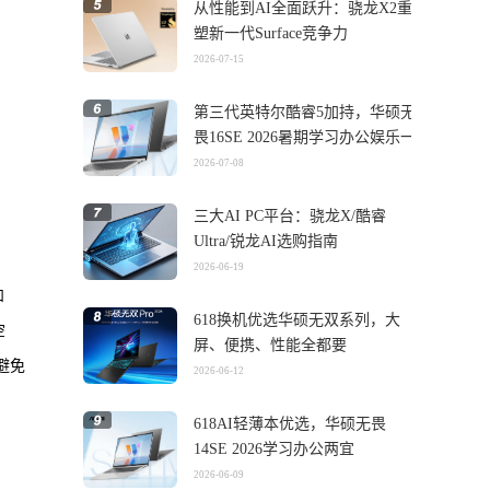
从性能到AI全面跃升：骁龙X2重
塑新一代Surface竞争力
2026-07-15
第三代英特尔酷睿5加持，华硕无
畏16SE 2026暑期学习办公娱乐一
机搞定
2026-07-08
三大AI PC平台：骁龙X/酷睿
Ultra/锐龙AI选购指南
2026-06-19
和
618换机优选华硕无双系列，大
空
屏、便携、性能全都要
避免
2026-06-12
618AI轻薄本优选，华硕无畏
14SE 2026学习办公两宜
2026-06-09