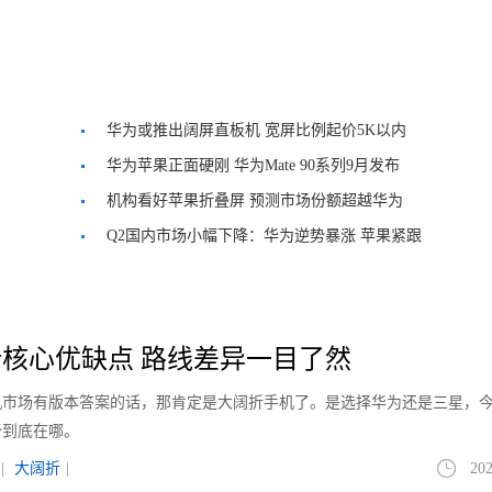
华为或推出阔屏直板机 宽屏比例起价5K以内
华为苹果正面硬刚 华为Mate 90系列9月发布
机构看好苹果折叠屏 预测市场份额超越华为
Q2国内市场小幅下降：华为逆势暴涨 苹果紧跟
核心优缺点 路线差异一目了然
手机市场有版本答案的话，那肯定是大阔折手机了。是选择华为还是三星，
势到底在哪。
|
大阔折
|
202