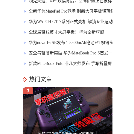
士
领克失速：40%跌幅背后，品牌价值正在被稀
释
全新华为MatePad Pro登场 刷新大屏平板轻薄纪
录
华为WATCH GT 7系列正式亮相 解锁专业运动
新体验
全球最轻12英寸大屏平板！华为全新旗舰
MatePad Pro正式发布
华为nova 16 SE发布：8500mAh电池+红枫镜头
安全与轻薄新突破 华为MateBook Pro S首发一
区双像素技术防窥屏
新款MateBook Fold 非凡大师发布 手写折叠屏
引领PC交互新体验
热门文章
英特尔锐炫G3 Extreme掌机体验