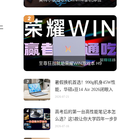
二
至尊狂战就是荣耀WIN游戏本 H9
暑假换机首选！990g机身45W性
能，华硕a豆14 Air 2026闭眼入
2026-07-21
高考后的第一台高性能笔记本怎
么选？这5款让你大学四年一步到
位
2026-07-16