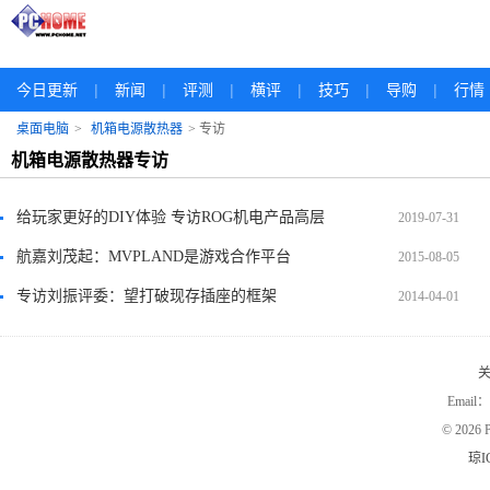
|
|
|
|
|
|
今日更新
新闻
评测
横评
技巧
导购
行情
桌面电脑
>
机箱电源散热器
> 专访
机箱电源散热器专访
给玩家更好的DIY体验 专访ROG机电产品高层
2019-07-31
航嘉刘茂起：MVPLAND是游戏合作平台
2015-08-05
专访刘振评委：望打破现存插座的框架
2014-04-01
Email：
©
2026 P
琼I