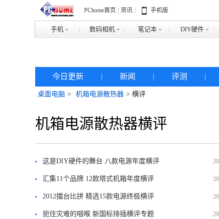
PChome首页
|
资讯
|
手机版
手机
数码相机
笔记本
DIY硬件
今日更新
|
新闻
|
评测
|
桌面电脑
>
机箱电源散热器
> 横评
机箱电源散热器横评
这是DIY硬件的舞台 八款电源年度横评
20
汇集11个品牌 12款塔式机箱年度横评
20
2012擂台比拼 精选15款电源终极横评
20
扼住灾难的咽喉 新国标排插横评专题
20