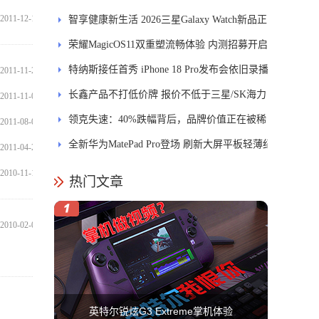
2011-12-15
智享健康新生活 2026三星Galaxy Watch新品正
式开售
荣耀MagicOS11双重塑流畅体验 内测招募开启
特纳斯接任首秀 iPhone 18 Pro发布会依旧录播
2011-11-28
长鑫产品不打低价牌 报价不低于三星/SK海力
2011-11-04
士
领克失速：40%跌幅背后，品牌价值正在被稀
2011-08-05
释
全新华为MatePad Pro登场 刷新大屏平板轻薄纪
2011-04-28
录
2010-11-10
热门文章
2010-02-09
英特尔锐炫G3 Extreme掌机体验