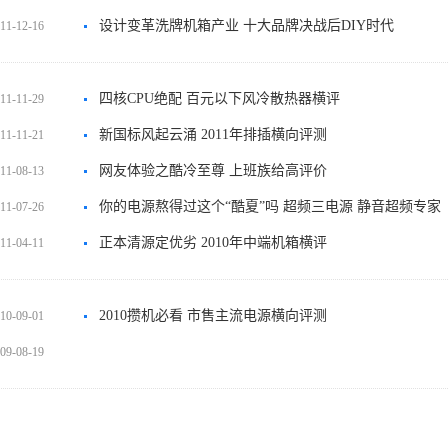
设计变革洗牌机箱产业 十大品牌决战后DIY时代
11-12-16
四核CPU绝配 百元以下风冷散热器横评
11-11-29
新国标风起云涌 2011年排插横向评测
11-11-21
网友体验之酷冷至尊 上班族给高评价
11-08-13
你的电源熬得过这个“酷夏”吗 超频三电源 静音超频专家
11-07-26
正本清源定优劣 2010年中端机箱横评
11-04-11
2010攒机必看 市售主流电源横向评测
10-09-01
09-08-19