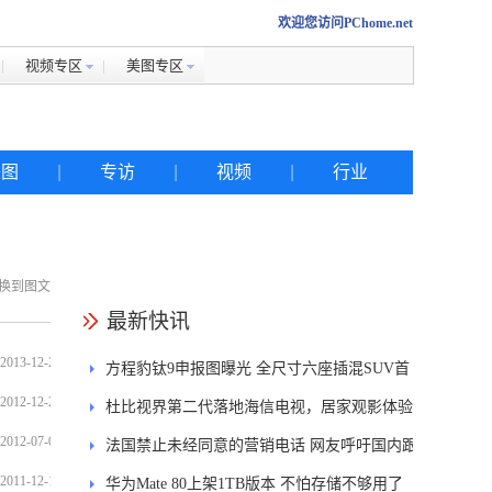
欢迎您访问PChome.net
视频专区
美图专区
美图
|
专访
|
视频
|
行业
换到图文
热搜
最新快讯
2013-12-23
方程豹钛9申报图曝光 全尺寸六座插混SUV首
iphone
2012-12-22
发DMS
杜比视界第二代落地海信电视，居家观影体验
金立
2012-07-02
能迎来哪些升级？
法国禁止未经同意的营销电话 网友呼吁国内跟
佳能
2011-12-19
进
华为Mate 80上架1TB版本 不怕存储不够用了