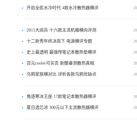
开启全民水冷时代 4款水冷散热器横评
20
2011大阅兵 十六款主流机箱横向评测
20
十二新秀年终决高下 电源横评专题
20
史上最透明 最强悍笔记本散热垫横评
20
百元cooler可买否 新酷睿测散热真相
20
乌鸦家族横对比 详析各款乌鸦优缺点
20
角逐寒冰王座 17款笔记本散热器横评
20
夏日透芯凉 300元以下主流散热器横评
20