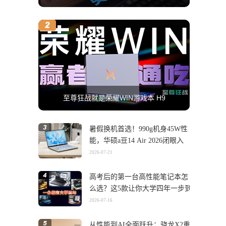
至尊狂战就是荣耀WIN游戏本 H9
暑假换机首选！990g机身45W性
能，华硕a豆14 Air 2026闭眼入
2026-07-21
高考后的第一台高性能笔记本怎
么选？这5款让你大学四年一步到
位
2026-07-16
从性能到AI全面跃升：骁龙X2重