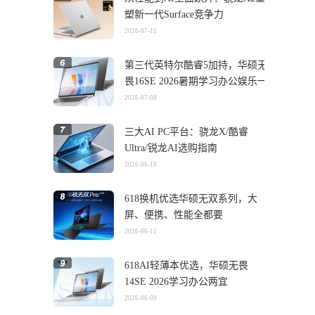
塑新一代Surface竞争力
2026-07-15
第三代英特尔酷睿5加持，华硕无
畏16SE 2026暑期学习办公娱乐一
机搞定
2026-07-08
三大AI PC平台：骁龙X/酷睿
Ultra/锐龙AI选购指南
2026-06-19
618换机优选华硕无双系列，大
屏、便携、性能全都要
2026-06-12
618AI轻薄本优选，华硕无畏
14SE 2026学习办公两宜
2026-06-09