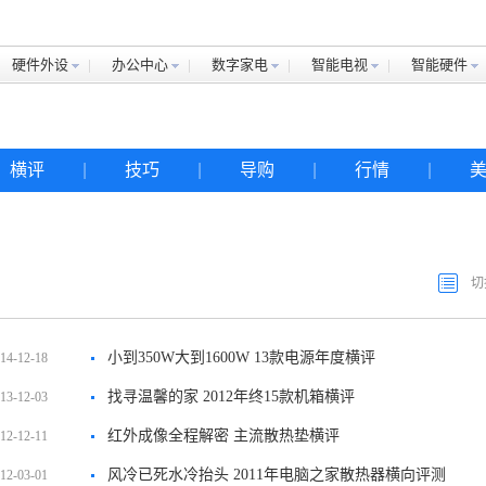
硬件外设
办公中心
数字家电
智能电视
智能硬件
横评
|
技巧
|
导购
|
行情
|
切
小到350W大到1600W 13款电源年度横评
14-12-18
找寻温馨的家 2012年终15款机箱横评
13-12-03
红外成像全程解密 主流散热垫横评
12-12-11
风冷已死水冷抬头 2011年电脑之家散热器横向评测
12-03-01