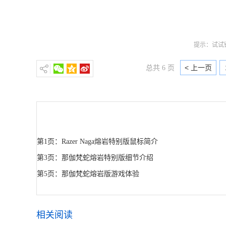
提示：试试键
< 上一页
总共 6 页
第1页：Razer Naga熔岩特别版鼠标简介
第3页：那伽梵蛇熔岩特别版细节介绍
第5页：那伽梵蛇熔岩版游戏体验
相关阅读