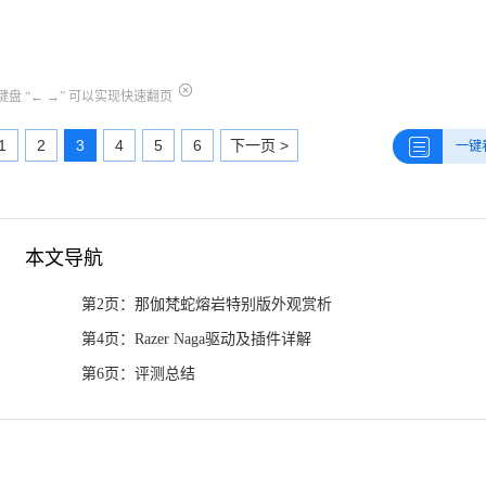
盘 “← →” 可以实现快速翻页
1
2
3
4
5
6
下一页 >
一键
本文导航
第2页：那伽梵蛇熔岩特别版外观赏析
第4页：Razer Naga驱动及插件详解
第6页：评测总结