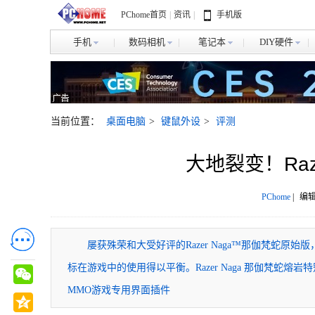
PChome首页
|
资讯
|
手机版
手机
数码相机
笔记本
DIY硬件
当前位置：
桌面电脑
>
键鼠外设
>
评测
大地裂变！Raz
PChome
|
编辑
屡获殊荣和大受好评的Razer Naga™那伽梵蛇
标在游戏中的使用得以平衡。Razer Naga 那伽梵蛇熔
MMO游戏专用界面插件