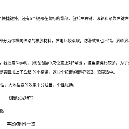
似的12个快捷键外，还有5个键都在鼠标的背部，包括左右键、滚轮和紧靠左键
部分为带横向纹路的橡胶材料，质地比较柔软，防滑效果也不错。滚轮滚
置，我握着Naga时，拇指指腹中央位置正对5号键 。这里按键比较多，为了
6个键表面加上了凸起 的小横条。这12个按键的键程较短、软硬适中。
具个性，大地裂变的效果十分炫目，个性张扬。
侧键发光特写
能。
丰富的附件一览