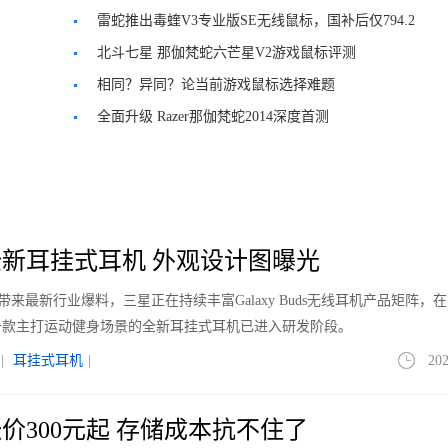
雷蛇推出毒蝰V3专业版SE无线鼠标，国补后仅794.2
元
北斗七星 那伽梵蛇六芒星V2游戏鼠标评测
相同？异同？论当前游戏鼠标选择难题
全面升级 Razer那伽梵蛇2014深度首测
新耳挂式耳机 外观设计图曝光
le带来最新行业爆料，三星正在持续丰富Galaxy Buds无线耳机产品矩阵，
一款主打运动健身场景的全新耳挂式耳机已进入研发阶段。
|
耳挂式耳机
|
202
价300元起 存储成本抗不住了