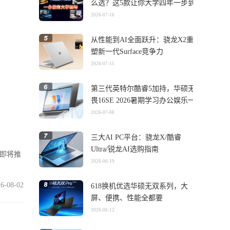
么选？这5款让你大学四年一步到
位
2026-07-16
从性能到AI全面跃升：骁龙X2重
塑新一代Surface竞争力
2026-07-15
第三代英特尔酷睿5加持，华硕无
畏16SE 2026暑期学习办公娱乐一
机搞定
2026-07-08
三大AI PC平台：骁龙X/酷睿
Ultra/锐龙AI选购指南
在即将推
2026-06-19
6-08-02
618换机优选华硕无双系列，大
屏、便携、性能全都要
2026-06-12