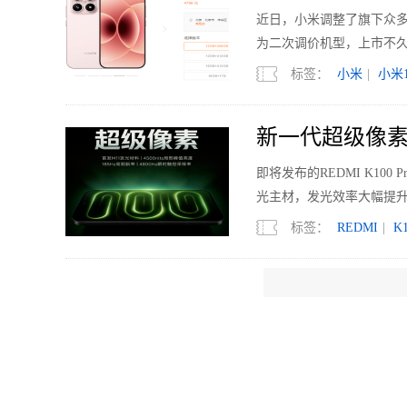
近日，小米调整了旗下众多机型的
为二次调价机型，上市不久的
标签：
小米
|
小米1
新一代超级像素 R
即将发布的REDMI K1
光主材，发光效率大幅提升
标签：
REDMI
|
K1
国内电视销量下滑
2026年上半年，中国电视市
亿元，同比下降7.7%；均价
标签：
电视
|
Mini