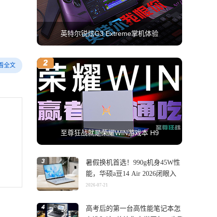
英特尔锐炫G3 Extreme掌机体验
看全文
至尊狂战就是荣耀WIN游戏本 H9
暑假换机首选！990g机身45W性
能，华硕a豆14 Air 2026闭眼入
2026-07-21
高考后的第一台高性能笔记本怎