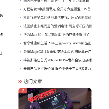
国内电子纸平板持续下行 上半年学习本暴跌
84.6%
方程豹钛9申报图曝光 全尺寸六座插混SUV首
左边
发DMS
杜比视界第二代落地海信电视，居家观影体验
能迎来哪些升级？
法国禁止未经同意的营销电话 网友呼吁国内跟
动
进
华为Mate 80上架1TB版本 不怕存储不够用了
智享健康新生活 2026三星Galaxy Watch新品正
式开售
荣耀MagicOS11双重塑流畅体验 内测招募开启
让
特纳斯接任首秀 iPhone 18 Pro发布会依旧录播
长鑫产品不打低价牌 报价不低于三星/SK海力
士
热门文章