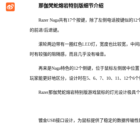
那伽梵蛇熔岩特别版细节介绍
Razer Naga共有17个按键，除了左侧电话按键
的前进/后退键。
滚轮两边带有一圈红色
LED
灯，宽度也比较宽，中间
时有较强的阻隔感，而且几乎没有噪音。
再来是Naga特色的12个侧键，位于鼠标左侧居中位
玩家能更好地区分，设计时在5、6、7、10、11、12个
Razer那伽梵蛇熔岩特别版游戏鼠标的灯光设计极
镀金USB接口设计，为鼠标提供了稳定的数据传输性