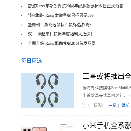
雷蛇Razer布斯朗悍蛇20周年纪念款鼠标今日正式预售
轻松取胜 Razer太攀皇蛇鼠标只要399
壹周刊：游戏选鼠标？鼠标选游戏？
双11 壕起来！蛇迷年度福利大放送！
全面升级 Razer那伽梵蛇2014首发图赏
每日精选
三星或将推出全
据海外科技媒体SamMobi
出首款耳夹式耳机之外，
标签：
三星
|
耳机
小米手机全系涨