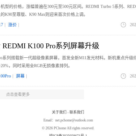
价格，涨幅普遍在300元至500元区间。REDMI Turbo 5系列、REDM
K90至尊版、K90 Max则迎来首次价格上调。
7
|
涨价
|
202
EDMI K100 Pro系列屏幕升级
00 Pro系列搭载新一代超级像素屏幕，首发全新M11发光材料。新机重点升级
20%，同时采用全RGB无损像素排列。
00Pro
|
屏幕
|
202
点击查看更多
但均价走高 大屏与Mini LED引领升级
场（不含激光电视）的全渠道零售量为1198万台，同比下降12.7%；销额为4
关于我们
-
联系我们
4169元，同比上涨了229元，增幅为5.8%。
Email：net.pchome@outlook.com
LED
|
202
©
2026 PChome All rights reserved.