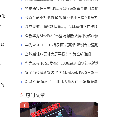
特纳斯接任首秀 iPhone 18 Pro发布会依旧录播
平化
长鑫产品不打低价牌 报价不低于三星/SK海力
，
士
领克失速：40%跌幅背后，品牌价值正在被稀
释
全新华为MatePad Pro登场 刷新大屏平板轻薄纪
，以
录
华为WATCH GT 7系列正式亮相 解锁专业运动
新体验
全球最轻12英寸大屏平板！华为全新旗舰
MatePad Pro正式发布
华为nova 16 SE发布：8500mAh电池+红枫镜头
靠
安全与轻薄新突破 华为MateBook Pro S首发一
区双像素技术防窥屏
新款MateBook Fold 非凡大师发布 手写折叠屏
时的
引领PC交互新体验
热门文章