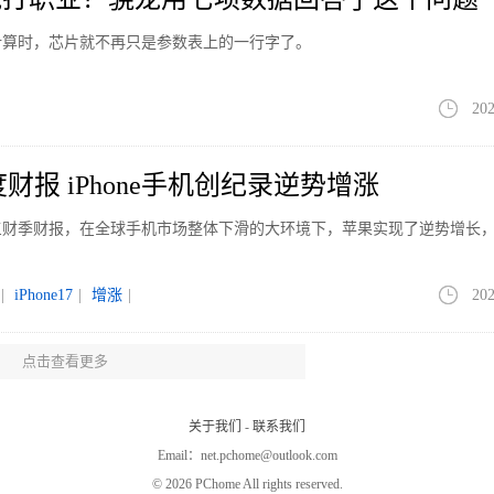
计算时，芯片就不再只是参数表上的一行字了。
202
财报 iPhone手机创纪录逆势增涨
第三财季财报，在全球手机市场整体下滑的大环境下，苹果实现了逆势增长
|
iPhone17
|
增涨
|
202
点击查看更多
DMI K100 Pro双旗舰满血性能
0 Pro系列两款旗舰新机，将于8月11日举办新品发布会。官方介绍，该系列主
关于我们
-
联系我们
、影像、续航三大核心板块均迎来全面升级。
Email：net.pchome@outlook.com
EDMIK100Pro
|
发布
|
202
©
2026 PChome All rights reserved.