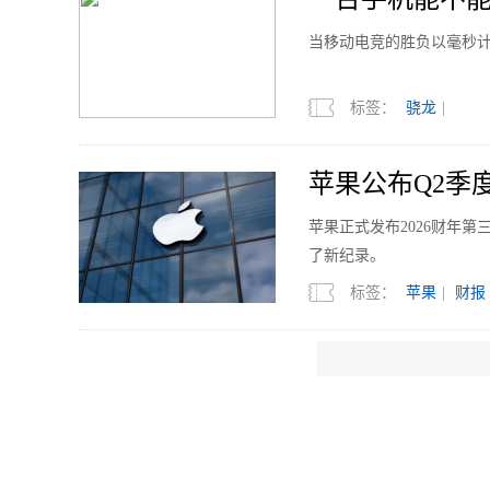
当移动电竞的胜负以毫秒
标签：
骁龙
|
苹果公布Q2季度
苹果正式发布2026财年
了新纪录。
标签：
苹果
|
财报
8月11日发布 RE
REDMI 正式官宣K10
能与满配游戏表现，屏幕
标签：
REDMI
|
R