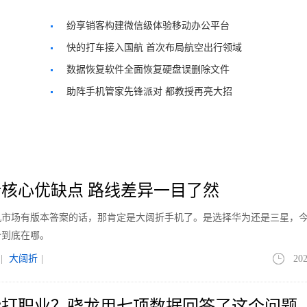
纷享销客构建微信级体验移动办公平台
快的打车接入国航 首次布局航空出行领域
数据恢复软件全面恢复硬盘误删除文件
助阵手机管家先锋派对 都教授再亮大招
核心优缺点 路线差异一目了然
手机市场有版本答案的话，那肯定是大阔折手机了。是选择华为还是三星，
势到底在哪。
|
大阔折
|
202
能打职业？骁龙用七项数据回答了这个问题