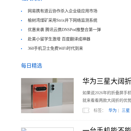
网易携有道云协作杀入企业级应用市场
榆树湾煤矿采用Strix井下网络监测系统
优惠来袭 腾讯云携DNSPod推整合第一弹
赴美小留学生激增 百度翻译成神器
360手机卫士免费WiFi时代到来
每日精选
华为三星大阔折
如果说2026年的折叠屏
就来看看两款大阔折的优
标签：
华为
|
三星
一台手机能不