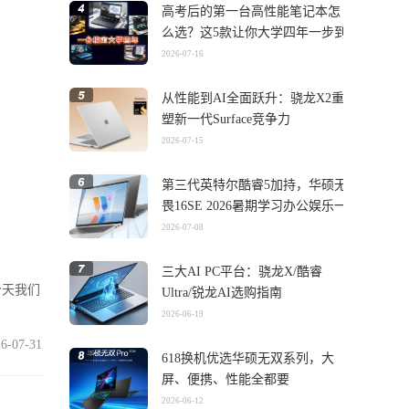
高考后的第一台高性能笔记本怎
么选？这5款让你大学四年一步到
位
2026-07-16
从性能到AI全面跃升：骁龙X2重
塑新一代Surface竞争力
2026-07-15
第三代英特尔酷睿5加持，华硕无
畏16SE 2026暑期学习办公娱乐一
机搞定
2026-07-08
三大AI PC平台：骁龙X/酷睿
今天我们
Ultra/锐龙AI选购指南
2026-06-19
6-07-31
618换机优选华硕无双系列，大
屏、便携、性能全都要
2026-06-12