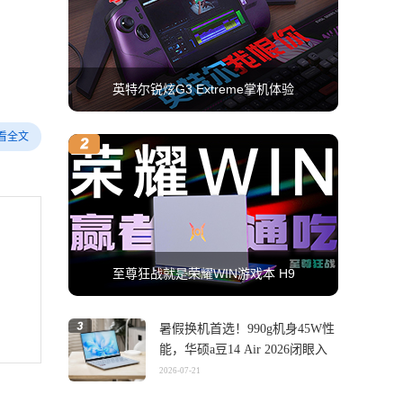
英特尔锐炫G3 Extreme掌机体验
看全文
至尊狂战就是荣耀WIN游戏本 H9
暑假换机首选！990g机身45W性
能，华硕a豆14 Air 2026闭眼入
2026-07-21