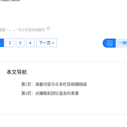
盘 “← →” 可以实现快速翻页
1
2
3
4
下一页 >
一键
本文导航
第2页：海量内容与众多栏目相辅相成
第4页：点播精彩回忆逝去的青春