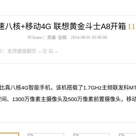
速八核+移动4G 联想黄金斗士A8开箱
11
PChome
|
责编: 张楠
2014-08-01 05:00:00
示：支持键盘翻页 ←左 右→
真八核4G智能手机，该机搭载了1.7GHz主频联发科MT6
间、1300万像素主摄像头及500万像素前置摄像头，移动4