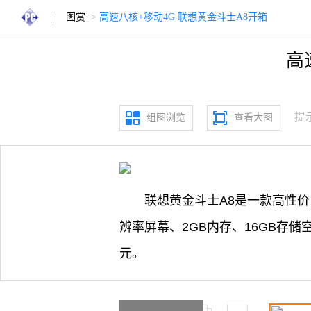
图赏
>
高速八核+移动4G 联想黄金斗士A8开箱
高
提
组图浏览
查看大图
联想黄金斗士A8是一款高性价比
辨率屏幕、2GB内存、16GB存储空
元。