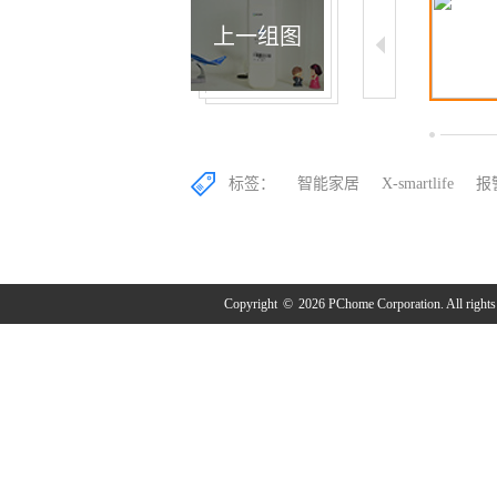
上一组图
5/13
6/13
7/13
标签：
智能家居
X-smartlife
报
Copyright
©
2026 PChome Corporation. All rights