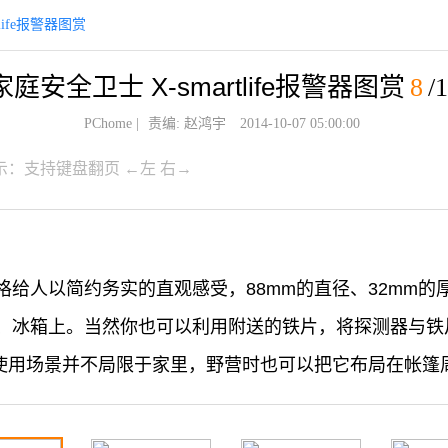
life报警器图赏
家庭安全卫士 X-smartlife报警器图赏
8
/
PChome
|
责编: 赵鸿宇
2014-10-07 05:00:00
示：支持键盘翻页 ←左 右→
格给人以简约务实的直观感受，88mm的直径、32mm
、冰箱上。当然你也可以利用附送的铁片，将探测器与铁
报警器的使用场景并不局限于家里，野营时也可以把它布局在帐篷