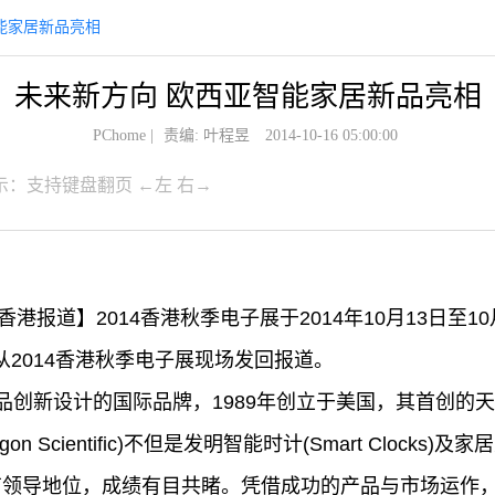
能家居新品亮相
未来新方向 欧西亚智能家居新品亮相
PChome
|
责编: 叶程昱
2014-10-16 05:00:00
示：支持键盘翻页 ←左 右→
家香港报道】2014香港秋季电子展于2014年10月13日至
从2014香港秋季电子展现场发回报道。
品创新设计的国际品牌，1989年创立于美国，其首创的
Scientific)不但是发明智能时计(Smart Clocks)及家居
有领导地位，成绩有目共睹。凭借成功的产品与市场运作，欧西亚(Or