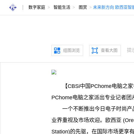
数字家庭
>
智能生活
>
图赏
>
未来新方向 欧西亚智
提
组图浏览
查看大图
【CBSi中国PChome电脑之
PChome电脑之家派出专业记者团
一个不断推出今日电子时尚产
业界重视及市场欢迎。欧西亚 (Oregon 
Station)的先驱，在国际市场更享