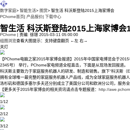
数字家庭
>
智能生活
>
图赏
>
智生活 科沃斯登陆2015上海家博会
PChome首页
|
产品报价
|
下载中心
智生活 科沃斯登陆2015上海家博会
PChome
|
责编: 徐璟
2015-03-11 05:00:00
组图浏览
查看大图
提示：支持键盘翻页 ←左 右→
关灯
【PChome电脑之家2015年家博会报道】2015年中国家电博览会于20
2345号） 举行，PChome家电频道全程直击，下面是从现场发回报道。
科沃斯主要致力于家庭服务机器人的研发、制造和销售。旗下“科沃斯（E
拥有全球唯一最完整的家庭服务机器人产品线，成为全球家庭服务机器人
洛杉矶和德国多塞尔多夫还分别成立了美国分公司和欧洲分公司，服务全球
【更多关于2015年家博会的相关资讯请点击专题报道：
http://awe.pchom
1/12
2/12
3/12