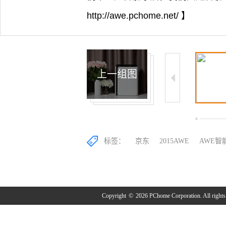
http://awe.pchome.net/ 】
上一组图
1/10
2/10
3/10
标签：
京东
2015AWE
AWE智
Copyright
©
2026 PChome Corporation. All rights