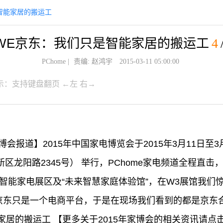
智能家居的搬运工
WE京东：我们只是智能家居的搬运工
4
PChome
|
责编: 赵鸿宇
2015-03-11 05:00:00
示：支持键盘翻页 ←左 右→
年家博会报道】2015年中国家电博览会于2015年3月11日
新区龙阳路2345号） 举行，PChome家电频道全程直
智能家电展区及“未来智慧家庭体验馆”，在W3展馆我们
然京东只是一个电商平台，于是在现场我们看到的都是京东
居的搬运工 【更多关于2015年家博会的相关资讯请点