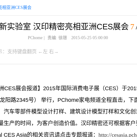
亮相亚洲CES展会
新实验室 汉印精密亮相亚洲CES展会
7
PChome
|
责编: 徐璟
2015-05-25 05:00:00
示：支持键盘翻页 ←左 右→
亚洲CES展会报道】2015年国际消费电子展（CES）于201
龙阳路2345号） 举行，PChome家电频道全程直击，
、汽车零部件模型设计打样、建筑设计模型打样和文化创
量生产的时间，为客户创造价值。汉印精密还可根据客户
onal CES Asia的相关资讯请点击专题报道：
http://cesasia.pc