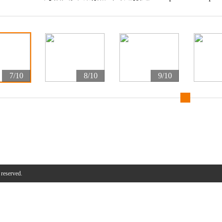
7/10
8/10
9/10
 reserved.