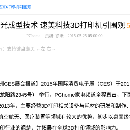
技3D打印机引围观
光成型技术 速美科技3D打印机引围观
PChome
|
责编: 徐璟
2015-05-25 05:00:00
示：支持键盘翻页 ←左 右→
亚洲CES展会报道】2015年国际消费电子展（CES）于201
龙阳路2345号） 举行，PChome家电频道全程直击，
2013年，主要经营3D打印相关设备与耗材的研发和制作
航空航天、医疗装置等领域有较大的优势，初步以桌面级
打印行业的翘楚，并拓展在全球3D打印领域的影响力。