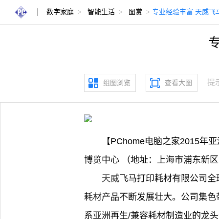
数字家庭
>
智能生活
>
图赏
>
专业经验丰富 天威飞
提
组图浏览
查看大图
【PChome电脑之家2015年
博览中心 （地址：上海市浦东新区
天威
飞马打印耗材有限公司全
耗材产品不断发展壮大。公司集色
系亚洲再生/兼容耗材制造业的龙头