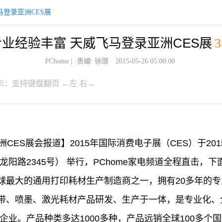
马登录亚洲CES展
专业经验丰富 天威飞马登录亚洲CES展
3
PChome
|
责编: 徐璟
2015-05-26 05:00:00
示：支持键盘翻页 ←左 右→
亚洲CES展会报道】2015年国际消费电子展（CES）于201
龙阳路2345号） 举行，PChome家电频道全程直击，
球最大的通用打印耗材生产制造商之一，拥有20多年的
带、喷墨、激光耗材产品研发、生产于一体，是专业化、
企业。产品种类多达1000多种，产品远销全球100多个