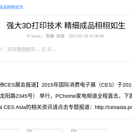
细成品栩栩如生
强大3D打印技术 精细成品栩栩如生
PChome
|
责编: 徐璟
2015-05-26 05:00:00
示：支持键盘翻页 ←左 右→
亚洲CES展会报道】2015年国际消费电子展（CES）于201
龙阳路2345号） 举行，PChome家电频道全程直击，
al CES Asia的相关资讯请点击专题报道：http://cesasia.pc