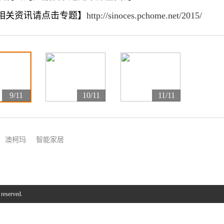
相关资讯请点击专题】
http://sinoces.pchome.net/2015/
9/11
10/11
11/11
澳柯玛
智能家居
 reserved.