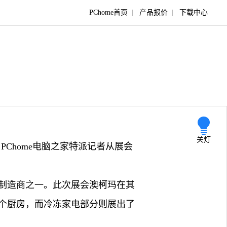
PChome首页
|
产品报价
|
下载中心
关灯
，
PChome
电脑之家特派记者从展会
制造商之一。此次展会澳柯玛在其
个厨房，而冷冻家电部分则展出了