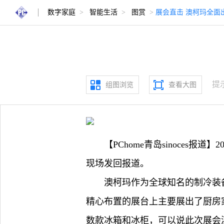
数字家庭
>
智能生活
>
图赏
>
展会直击 澳柯玛全面
提
组图浏览
查看大图
【
PChome
青岛
sinoces
报道】
2
现场发回报道。
澳柯玛作为全球知名的制冷装
精心布置的展台上主要展出了厨房
数款冰箱和冰柜，可以说此次展会