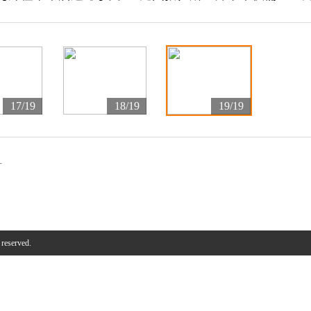
17/19
18/19
19/19
灯
 reserved.