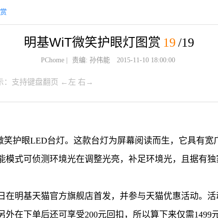
图赏
明基WiT微笑护眼灯图赏
19
/19
PChome
|
责编: 孙伟能
2015-11-10 18:00:00
示：支持键盘翻页 ←左 右→
T微笑护眼LED台灯。这款台灯为屏幕阅读而生，它具有
智能模式可侦测环境光在调整光亮，补足环境光，且据有
11日在明基天猫官方旗舰店首发，并参与天猫优惠活动。
元，另外在下单后还可享受200元回扣，所以算下来仅需149