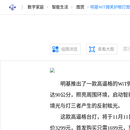
数字家庭
>
智能生活
>
图赏
>
明基WiT微笑护眼灯
提
组图浏览
查看大图
明基推出了一款高逼格的Wi
达90公分，照亮周围环境，启动
境光与灯三者产生的反射眩光。
这款高逼格台灯，将于11月
价3299元，首发购买只需1699