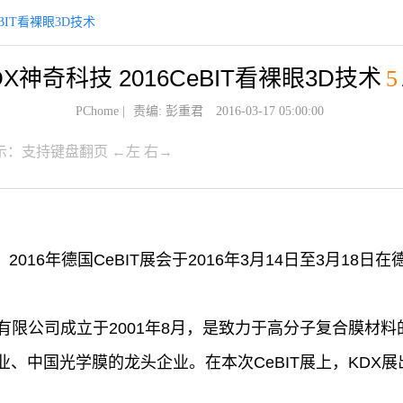
eBIT看裸眼3D技术
DX神奇科技 2016CeBIT看裸眼3D技术
5
PChome
|
责编: 彭重君
2016-03-17 05:00:00
示：支持键盘翻页 ←左 右→
】2016年德国CeBIT展会于2016年3月14日至3月1
有限公司成立于2001年8月，是致力于高分子复合膜材
、中国光学膜的龙头企业。在本次CeBIT展上，KDX展