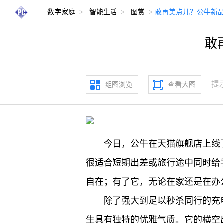
数字家庭
>
智能生活
>
图赏
>
敢再美点儿？公牛新品
敢
提
组图浏览
查看大图
今日，公牛在天猫旗舰店上线
很适合短期出差或旅行途中同时给
自在；有了它，无论在家还是在办
除了强大到足以秒杀同行的充
生具有独特的优雅气质。它的横空