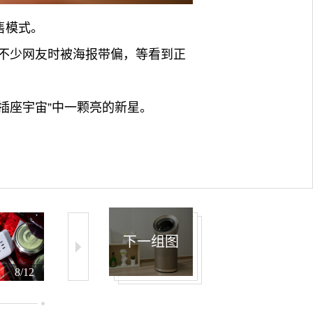
售模式。
不少网友时被海报带偏，等看到正
插座宇宙”中一颗亮的新星。
下一组图
8/12
9/12
10/12