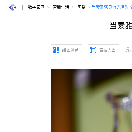
数字家庭
>
智能生活
>
图赏
>
当素雅遇见流光溢彩 公
当素雅
提
组图浏览
查看大图