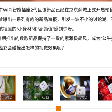
WIFI智能插座2代且该新品已经在京东商城正式开启预
曾曝出一系列有趣的新品海报，引发一波不小的讨论潮。
插座的“小身材”和“高颜值”感到惊讶。
牛近期推出的数款新品保持了一致的素雅极简风，成为“公牛
溢彩会碰撞出怎样的视觉效果呢？
：
5/12
6/12
7/12