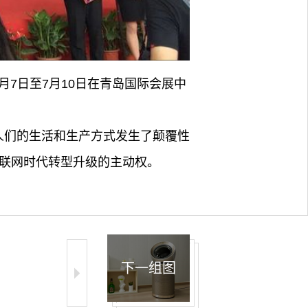
6年7月7日至7月10日在青岛国际会展中
人们的生活和生产方式发生了颠覆性
互联网时代转型升级的主动权。
下一组图