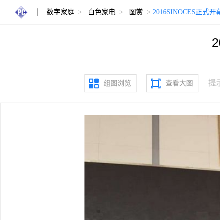
数字家庭
>
白色家电
>
图赏
>
2016SINOCES正式
提
组图浏览
查看大图