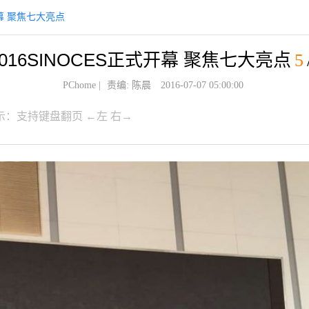
开幕 聚焦七大亮点
2016SINOCES正式开幕 聚焦七大亮点
5
PChome
|
责编: 陈晨
2016-07-07 05:00:00
示：支持键盘翻页 ←左 右→