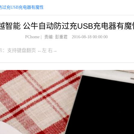
防过充USB充电器有魔性
越智能 公牛自动防过充USB充电器有魔
PChome
|
责编: 彭重君
2016-08-18 00:00:00
示：支持键盘翻页 ←左 右→