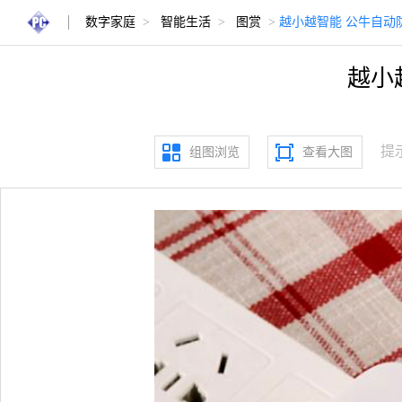
数字家庭
>
智能生活
>
图赏
>
越小越智能 公牛自动
越小
提
组图浏览
查看大图