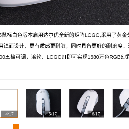
905鼠标白色版本启用达尔优全新的矩阵LOGO,采用了黄
镜面设计，更有质感更耐脏，同时具备更好的耐磨度。达尔
3000/4000五档可调，滚轮、LOGO灯即可实现1680万色R
。
4/17
5/17
6/17