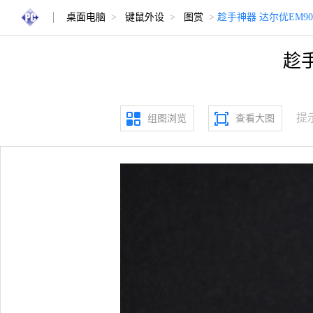
桌面电脑
>
键鼠外设
>
图赏
>
趁手神器 达尔优EM9
趁
提
组图浏览
查看大图