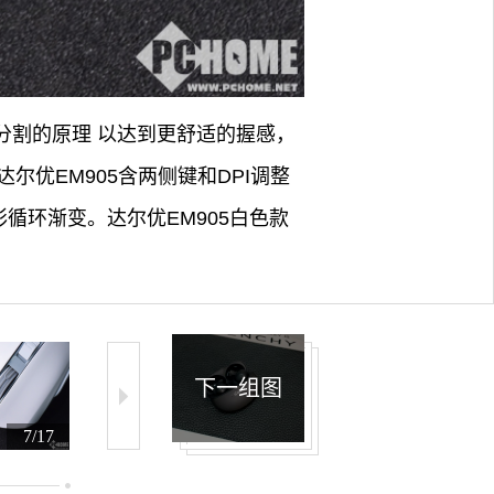
金分割的原理 以达到更舒适的握感，
优EM905含两侧键和DPI调整
GB幻彩循环渐变。达尔优EM905白色款
下一组图
7/17
8/17
9/17