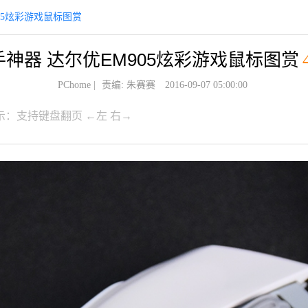
05炫彩游戏鼠标图赏
手神器 达尔优EM905炫彩游戏鼠标图赏
PChome
|
责编: 朱赛赛
2016-09-07 05:00:00
示：支持键盘翻页 ←左 右→