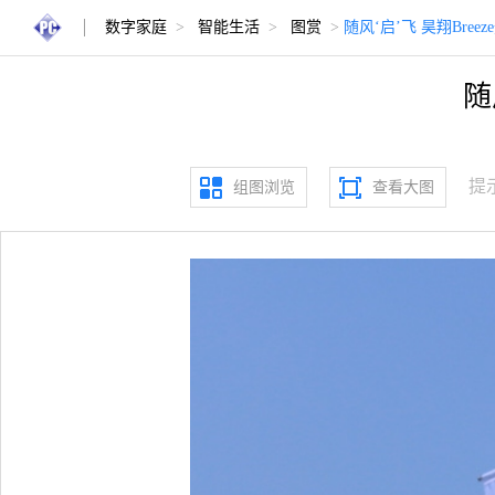
数字家庭
>
智能生活
>
图赏
>
随风‘启’飞 昊翔Bre
随
提
组图浏览
查看大图