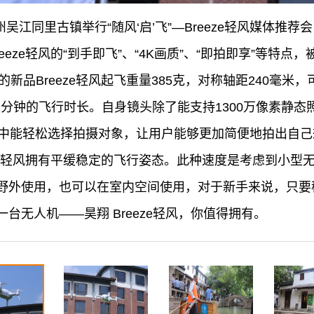
苏州吴江同里古镇举行“随风‘启’飞”—Breeze轻风媒体
reeze轻风的“到手即飞”、“4K画质”、“即拍即享”等特
的新品Breeze轻风起飞重量385克，对称轴距240毫
12分钟的飞行时长。自身镜头除了能支持1300万像素静
程中能轻松选择拍摄对象，让用户能够更加简便地拍出自
eeze轻风拥有平缓稳定的飞行姿态。此种速度是考虑到小
野外使用，也可以在室内空间使用，对于新手来说，只要
台无人机——昊翔 Breeze轻风，你值得拥有。