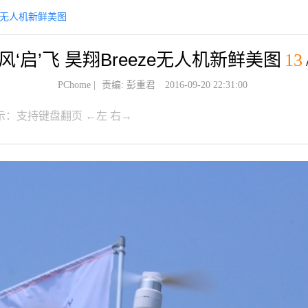
eze无人机新鲜美图
风‘启’飞 昊翔Breeze无人机新鲜美图
13
PChome
|
责编: 彭重君
2016-09-20 22:31:00
示：支持键盘翻页 ←左 右→