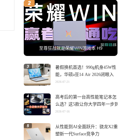
至尊狂战就是荣耀WIN游戏本 H9
暑假换机首选！990g机身45W性
能，华硕a豆14 Air 2026闭眼入
2026-07-21
高考后的第一台高性能笔记本怎
么选？这5款让你大学四年一步到
位
2026-07-16
从性能到AI全面跃升：骁龙X2重
塑新一代Surface竞争力