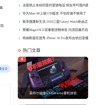
能迎来哪些升级？
法国禁止未经同意的营销电话 网友呼吁国内跟
础
进
华为Mate 80上架1TB版本 不怕存储不够用了
智享健康新生活 2026三星Galaxy Watch新品正
、功
式开售
荣耀MagicOS11双重塑流畅体验 内测招募开启
特纳斯接任首秀 iPhone 18 Pro发布会依旧录播
热门文章
看全文
英特尔锐炫G3 Extreme掌机体验