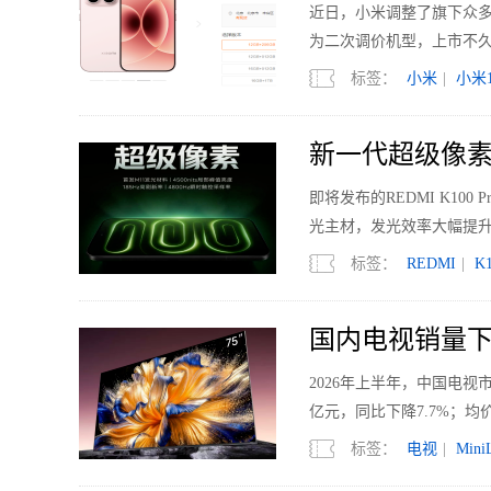
近日，小米调整了旗下众多机型的
为二次调价机型，上市不久的
标签：
小米
|
小米1
新一代超级像素 R
即将发布的REDMI K1
光主材，发光效率大幅提升
标签：
REDMI
|
K1
国内电视销量下滑
2026年上半年，中国电视市
亿元，同比下降7.7%；均价
标签：
电视
|
Mini