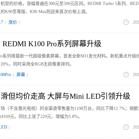
价格，涨幅普遍在300元至500元区间。REDMI Turbo 5系列、REDM
K90至尊版、K90 Max则迎来首次价格上调。
7
|
涨价
|
202
EDMI K100 Pro系列屏幕升级
00 Pro系列搭载新一代超级像素屏幕，首发全新M11发光材料。新机重点升级
20%，同时采用全RGB无损像素排列。
00Pro
|
屏幕
|
202
但均价走高 大屏与Mini LED引领升级
场（不含激光电视）的全渠道零售量为1198万台，同比下降12.7%；销额为4
4169元，同比上涨了229元，增幅为5.8%。
LED
|
202