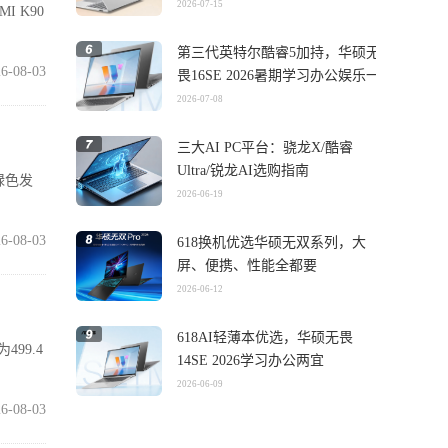
2026-07-15
I K90
第三代英特尔酷睿5加持，华硕无
6-08-03
畏16SE 2026暑期学习办公娱乐一
机搞定
2026-07-08
三大AI PC平台：骁龙X/酷睿
Ultra/锐龙AI选购指南
绿色发
2026-06-19
6-08-03
618换机优选华硕无双系列，大
屏、便携、性能全都要
2026-06-12
618AI轻薄本优选，华硕无畏
99.4
14SE 2026学习办公两宜
2026-06-09
6-08-03