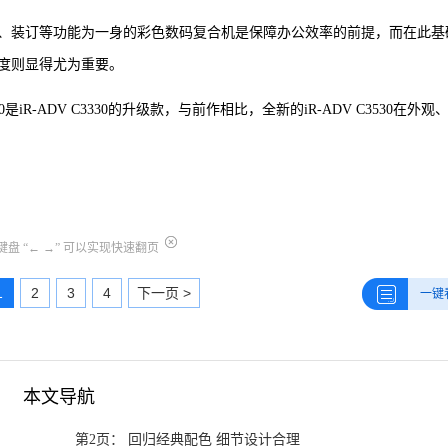
、装订等功能为一身的彩色数码复合机是保障办公效率的前提，而在此基
度则显得尤为重要。
是iR-ADV C3330的升级款，与前作相比，全新的iR-ADV C3530在外观
盘 “← →” 可以实现快速翻页
1
2
3
4
下一页 >
一键
本文导航
第2页： 回归经典配色 细节设计合理