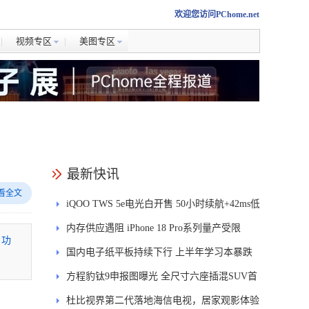
欢迎您访问PChome.net
视频专区
美图专区
最新快讯
看全文
iQOO TWS 5e电光白开售 50小时续航+42ms低
延迟
内存供应遇阻 iPhone 18 Pro系列量产受限
、功
国内电子纸平板持续下行 上半年学习本暴跌
84.6%
方程豹钛9申报图曝光 全尺寸六座插混SUV首
发DMS
杜比视界第二代落地海信电视，居家观影体验