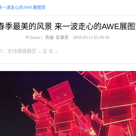
 来一波走心的AWE展图赏
18春季最美的风景 来一波走心的AWE展
PChome
|
责编: 彭重君
2018-03-11 05:00:30
示：支持键盘翻页 ←左 右→