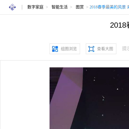
数字家庭
>
智能生活
>
图赏
>
2018春季最美的风景
20
提
组图浏览
查看大图