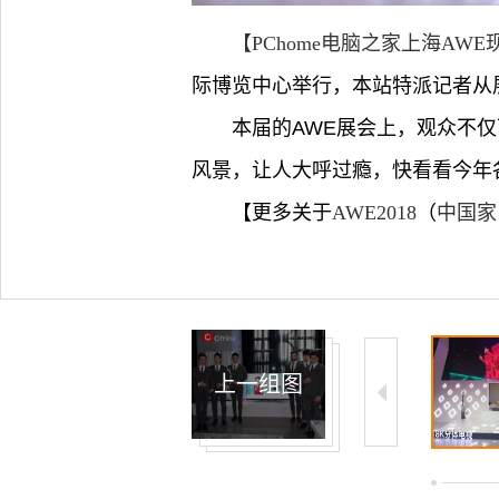
【PChome电脑之家上海AW
际博览中心举行，本站特派记者从
本届的AWE展会上，观众不
风景，让人大呼过瘾，快看看今年
【更多关于
AWE2018
（
中国家
上一组图
4/9
5/9
6/9