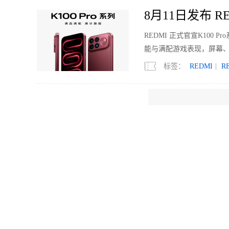
8月11日发布 RE
REDMI 正式官宣K10
能与满配游戏表现，屏幕
标签：
REDMI
|
R
2026上半年
2026年上半年，中国耳机市
场量额双降，跌幅相较202
标签：
耳机
|
798克的笔记本？
华为又双叒叕创纪录了！华为M
记本的极限！