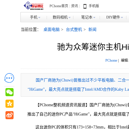
PChome首页
|
资讯
|
手机版
手机
数码相机
笔记本
DIY硬件
当前位置：
桌面电脑
>
台式整机
>
新闻
驰为众筹迷你主机HiGam
PChome
|
编辑:
国产厂商驰为(Chuwi)曾推出过不少平板电脑、二合一
“HiGame”，最大亮点就是搭载了Intel/AMD合作的Kaby L
【PChome整机频道资讯报道】国产厂商驰为(Chuw
推出了自己的迷你PC产品“HiGame”，最大亮点就是搭载了Int
这台迷你PC的体积只有173×158×73mm，相比于Intel最新