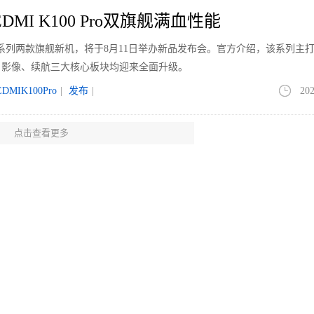
DMI K100 Pro双旗舰满血性能
0 Pro系列两款旗舰新机，将于8月11日举办新品发布会。官方介绍，该系列主
、影像、续航三大核心板块均迎来全面升级。
EDMIK100Pro
|
发布
|
202
点击查看更多
耳机市场持续走弱 需求饱和内卷加剧
场全渠道销量8797万副，同比下滑15.9%；销售额204亿元，同比下滑12.
5年进一步扩大。
202
华为MateBook Pro S现场上手
ateBook Pro S，以11.9毫米厚度、798克重量再次刷新14英寸全金属