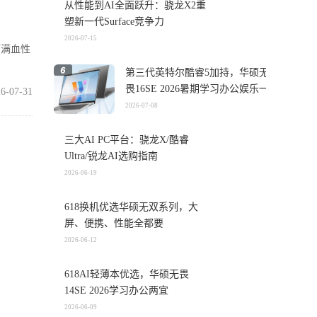
从性能到AI全面跃升：骁龙X2重
塑新一代Surface竞争力
2026-07-15
打满血性
第三代英特尔酷睿5加持，华硕无
畏16SE 2026暑期学习办公娱乐一
6-07-31
机搞定
2026-07-08
三大AI PC平台：骁龙X/酷睿
Ultra/锐龙AI选购指南
4%。市
2026-06-19
618换机优选华硕无双系列，大
6-07-31
屏、便携、性能全都要
2026-06-12
618AI轻薄本优选，华硕无畏
超轻薄笔
14SE 2026学习办公两宜
2026-06-09