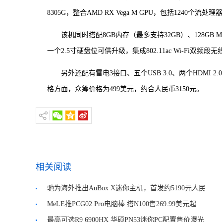
8305G，整合AMD RX Vega M GPU，包括1240个流处
该机同时搭配8GB内存（最多支持32GB）、128GB M.2
一个2.5寸硬盘位可供升级，集成802.11ac Wi-Fi双频段
另外还配有雷电3接口、五个USB 3.0、两个HDMI 2.
格方面，众筹价格为499美元，约合人民币3150元。
相关阅读
驰为海外推出AuBox X迷你主机，首发约5190元人民
币
MeLE推PCG02 Pro电脑棒 搭N100售269.99美元起
最高可选R9 6900HX 华硕PN53迷你PC配置售价曝光