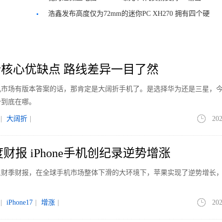
浩鑫发布高度仅为72mm的迷你PC XH270 拥有四个硬
盘位
核心优缺点 路线差异一目了然
手机市场有版本答案的话，那肯定是大阔折手机了。是选择华为还是三星，
势到底在哪。
|
大阔折
|
202
财报 iPhone手机创纪录逆势增涨
第三财季财报，在全球手机市场整体下滑的大环境下，苹果实现了逆势增长
|
iPhone17
|
增涨
|
202