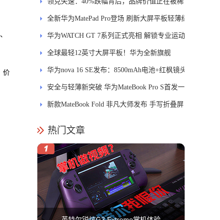
士
领克失速：40%跌幅背后，品牌价值正在被稀
释
全新华为MatePad Pro登场 刷新大屏平板轻薄纪
槽、
录
华为WATCH GT 7系列正式亮相 解锁专业运动
新体验
全球最轻12英寸大屏平板！华为全新旗舰
MatePad Pro正式发布
华为nova 16 SE发布：8500mAh电池+红枫镜头
。价
安全与轻薄新突破 华为MateBook Pro S首发一
区双像素技术防窥屏
新款MateBook Fold 非凡大师发布 手写折叠屏
引领PC交互新体验
热门文章
英特尔锐炫G3 Extreme掌机体验