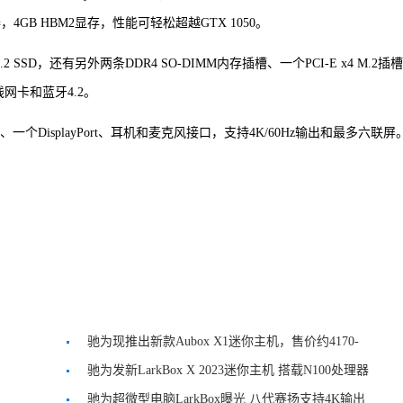
理器，4GB HBM2显存，性能可轻松超越GTX 1050。
 SSD，还有另外两条DDR4 SO-DIMM内存插槽、一个PCI-E x4 M.2插
无线网卡和蓝牙4.2。
0、一个DisplayPort、耳机和麦克风接口，支持4K/60Hz输出和最多六联屏
驰为现推出新款Aubox X1迷你主机，售价约4170-
4865元
驰为发新LarkBox X 2023迷你主机 搭载N100处理器
驰为超微型电脑LarkBox曝光 八代赛扬支持4K输出