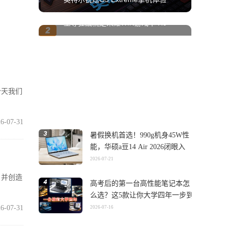
至尊狂战就是荣耀WIN游戏本 H9
今天我们
6-07-31
暑假换机首选！990g机身45W性
能，华硕a豆14 Air 2026闭眼入
2026-07-21
，并创造
高考后的第一台高性能笔记本怎
么选？这5款让你大学四年一步到
位
6-07-31
2026-07-16