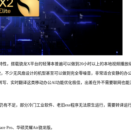
特性，搭载骁龙X平台的轻薄本普遍可以做到20小时以上的本地视频播放
2小时视频播放，不少无风扇设计的机型甚至可以做到完全零噪音，非常适合安静的办
音转写、实时翻译这类移动办公AI功能优化极佳，出差在外不需要联网也能
软件生态仍有不足，部分冷门工业软件、老旧exe程序无法原生运行，需要转译运
urface Pro、华硕灵耀Air骁龙版。