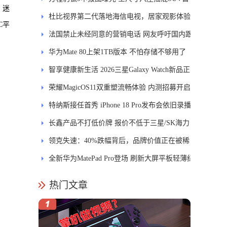
、迷
发DMS
杜比视界第二代落地海信电视，居家观影体验
C平
能迎来哪些升级？
法国禁止未经同意的营销电话 网友呼吁国内跟
进
华为Mate 80上架1TB版本 不怕存储不够用了
智享健康新生活 2026三星Galaxy Watch新品正
式开售
荣耀MagicOS11双重塑流畅体验 内测招募开启
特纳斯接任首秀 iPhone 18 Pro发布会依旧录播
长鑫产品不打低价牌 报价不低于三星/SK海力
士
领克失速：40%跌幅背后，品牌价值正在被稀
释
全新华为MatePad Pro登场 刷新大屏平板轻薄纪
录
热门文章