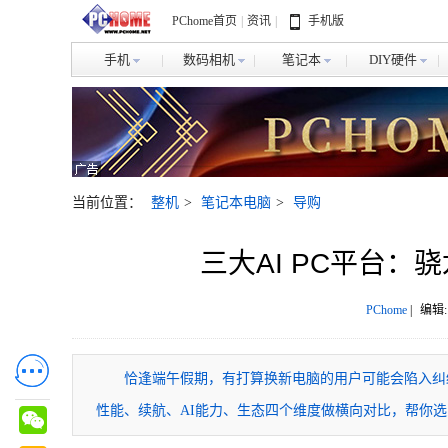
PChome首页
|
资讯
|
手机版
手机
数码相机
笔记本
DIY硬件
当前位置：
整机
>
笔记本电脑
>
导购
三大AI PC平台：骁龙
PChome
|
编辑:
恰逢端午假期，有打算换新电脑的用户可能会陷入纠结
性能、续航、AI能力、生态四个维度做横向对比，帮你选到