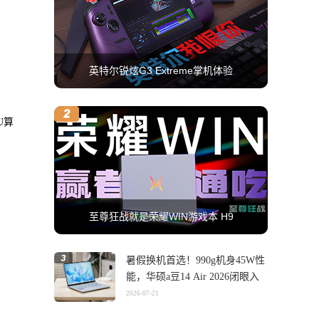
英特尔锐炫G3 Extreme掌机体验
U算
至尊狂战就是荣耀WIN游戏本 H9
暑假换机首选！990g机身45W性
能，华硕a豆14 Air 2026闭眼入
2026-07-21