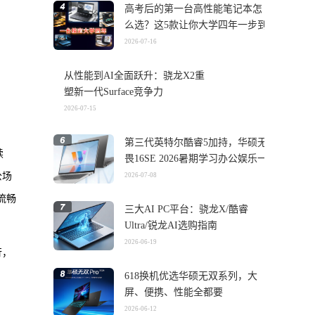
高考后的第一台高性能笔记本怎
么选？这5款让你大学四年一步到
位
2026-07-16
从性能到AI全面跃升：骁龙X2重
塑新一代Surface竞争力
2026-07-15
第三代英特尔酷睿5加持，华硕无
续
畏16SE 2026暑期学习办公娱乐一
机搞定
公场
2026-07-08
流畅
三大AI PC平台：骁龙X/酷睿
Ultra/锐龙AI选购指南
2026-06-19
行，
618换机优选华硕无双系列，大
屏、便携、性能全都要
2026-06-12