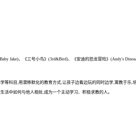
y Jake)、《三号小鸟》(3rd&Bird)、《安迪的恐龙冒险》(Andy's Dinosa
学等科目,用潜移默化的教育方式,让孩子边看边玩的同时边学,寓教于乐,
群生活中如何与他人相处,成为一个主动学习、积极求教的人。