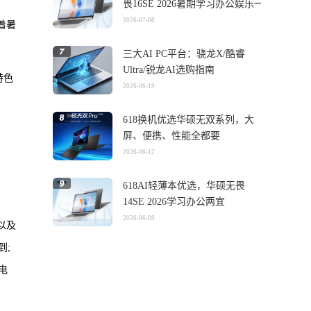
畏16SE 2026暑期学习办公娱乐一
机搞定
2026-07-08
着暑
三大AI PC平台：骁龙X/酷睿
Ultra/锐龙AI选购指南
特色
2026-06-19
618换机优选华硕无双系列，大
屏、便携、性能全都要
2026-06-12
618AI轻薄本优选，华硕无畏
14SE 2026学习办公两宜
2026-06-09
以及
到;
电