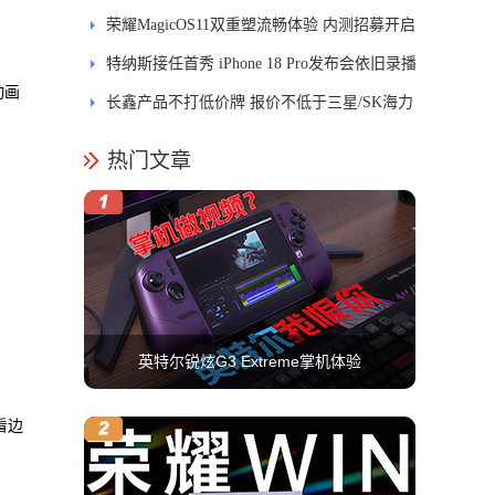
式开售
荣耀MagicOS11双重塑流畅体验 内测招募开启
特纳斯接任首秀 iPhone 18 Pro发布会依旧录播
动画
长鑫产品不打低价牌 报价不低于三星/SK海力
士
热门文章
英特尔锐炫G3 Extreme掌机体验
看边