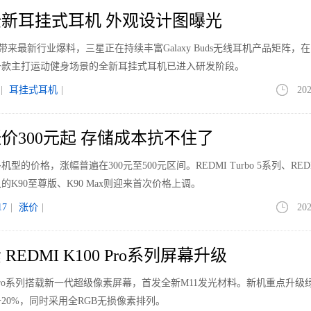
新耳挂式耳机 外观设计图曝光
le带来最新行业爆料，三星正在持续丰富Galaxy Buds无线耳机产品矩阵，
一款主打运动健身场景的全新耳挂式耳机已进入研发阶段。
|
耳挂式耳机
|
202
价300元起 存储成本抗不住了
价格，涨幅普遍在300元至500元区间。REDMI Turbo 5系列、REDM
K90至尊版、K90 Max则迎来首次价格上调。
7
|
涨价
|
202
EDMI K100 Pro系列屏幕升级
00 Pro系列搭载新一代超级像素屏幕，首发全新M11发光材料。新机重点升级
20%，同时采用全RGB无损像素排列。