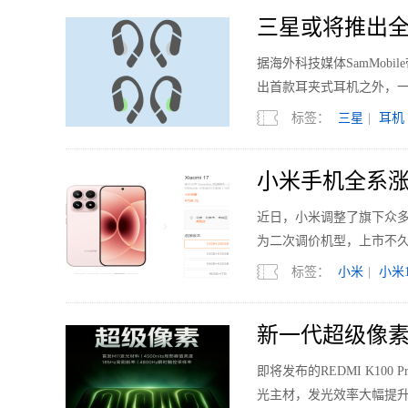
三星或将推出全
据海外科技媒体SamMobi
出首款耳夹式耳机之外，
标签：
三星
|
耳机
小米手机全系涨
近日，小米调整了旗下众多机型的
为二次调价机型，上市不久的
标签：
小米
|
小米1
新一代超级像素 R
即将发布的REDMI K1
光主材，发光效率大幅提升