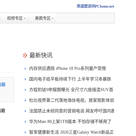
欢迎您访问PChome.net
视频专区
美图专区
最新快讯
内存供应遇阻 iPhone 18 Pro系列量产受限
国内电子纸平板持续下行 上半年学习本暴跌
消磨
84.6%
方程豹钛9申报图曝光 全尺寸六座插混SUV首
。
发DMS
杜比视界第二代落地海信电视，居家观影体验
消磨
能迎来哪些升级？
法国禁止未经同意的营销电话 网友呼吁国内跟
。
进
华为Mate 80上架1TB版本 不怕存储不够用了
智享健康新生活 2026三星Galaxy Watch新品正