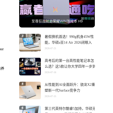
至尊狂战就是荣耀WIN游戏本 H9
暑假换机首选！990g机身45W性
能，华硕a豆14 Air 2026闭眼入
ur
2026-07-21
高考后的第一台高性能笔记本怎
么选？这5款让你大学四年一步到
培养
位
2026-07-16
从性能到AI全面跃升：骁龙X2重
塑新一代Surface竞争力
2026-07-15
第三代英特尔酷睿5加持，华硕无