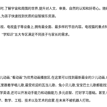
时,了解宇宙和周围的世界,提升对人文、审美、自然的认知和好奇心。随
,为孩子快速找到优质的益智娱乐资源。
电视、电视盒子等设备上,拥有最全面、最多样的节目内容。电视猫的重点
歌”、“学知识”五大专区满足不同孩子与家长的需求。
儿动画;“看动画”为优秀动画播放区,在这里可以找到最新最全的少儿动画,
这里跟着学唱儿歌,最受欢迎的瓦当儿歌、兔小贝儿歌,宝宝巴士儿歌都能找
、学英语,还可以开发动手能力和动脑能力,多元启智、打好学习基础。甚至,
科学、数学、工程、技术以及艺术的启蒙,在未来不被机器人打败。