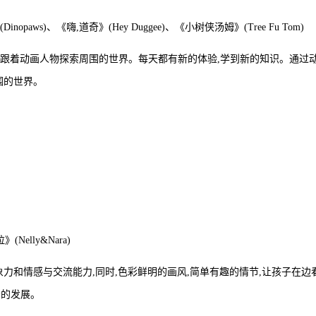
opaws)、《嗨,道奇》(Hey Duggee)、《小树侠汤姆》(Tree Fu Tom)
能跟着动画人物探索周围的世界。每天都有新的体验,学到新的知识。通过
围的世界。
(Nelly&Nara)
象力和情感与交流能力,同时,色彩鲜明的画风,简单有趣的情节,让孩子在边
会的发展。