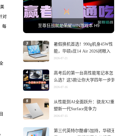
在美
针对
至尊狂战就是荣耀WIN游戏本 H9
，每
暑假换机首选！990g机身45W性
能，华硕a豆14 Air 2026闭眼入
2026-07-21
全
高考后的第一台高性能笔记本怎
么选？这5款让你大学四年一步到
位
2026-07-16
从性能到AI全面跃升：骁龙X2重
塑新一代Surface竞争力
目
2026-07-15
第三代英特尔酷睿5加持，华硕无
。