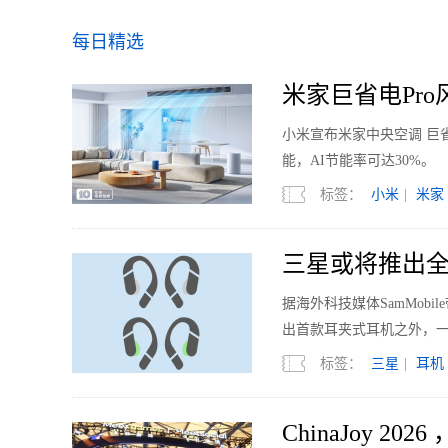
每日精选
米家巨省电Pro风
小米宣布米家中央空调 巨省
能，AI节能率可达30%。
标签：
小米
|
米家
三星或将推出全
据海外科技媒体SamMobi
出首款耳夹式耳机之外，
标签：
三星
|
耳机
ChinaJoy 2