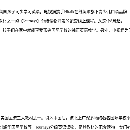
国孩子同步学习英语，电视猫携手Hitalk在线英语旗下青少儿口语品牌
内三大主流教材之一的《Journeys》分级读物开发的配套线上课程。从这个8月起，
识栏目，孩子们在家中就能享受顶尖国际学校的纯正英语教学。另外，电视猫为
！
本”，属美国主流三大教材之一。引入中国后，被北上广深多地的著名国际学校
华国际学校等。Journeys分级英语读物，是其教材的配套读物，专门