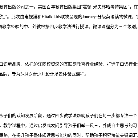
教育出版公司之一，美国百年教育出版集团“霍顿·米夫林哈考特集团”，
次由电视猫和Hitalk kids联袂呈现的Journeys分级英语读物微课，
英语教学经验的中、外教根据四步教学法进行授课。微课课程分为三个级别
出的在线口语新品牌，依托沪江网校资深的互联网教育行业经验，打造了口语行业
的青少儿品牌，专为3-14岁青少儿设计场景体验式课程。
孩子们的认知发展阶段，通过四步教学法帮助孩子们在每一步都专注一个
。教学过程中，通过启发式发问引导孩子们举一反三，养成自主思考的习
策略，在提升孩子整体阅读思考能力的同时，帮助孩子积累海量关键词汇