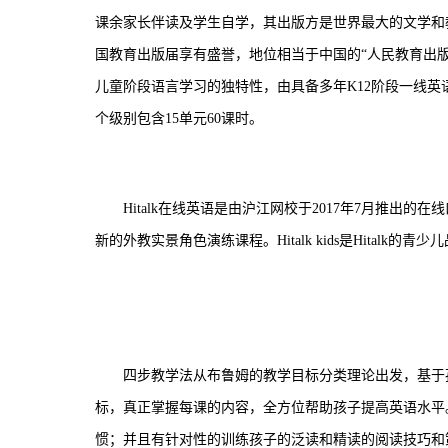
课余家长伴读及学生自学，其出版方是世界最大的文学和
国教育出版届享有盛誉，地位相当于中国的“人民教育出版社”。此
儿童阶段语言学习的独特性，由具备多年K12阶段一线
个级别包含15单元60课时。
Hitalk在线英语是由沪江网校于2017年7月推
新的外教实景角色演练课程。Hitalk kids是Hitalk
四步教学法从布鲁姆的教学目标分类理论出发，基于
标，真正掌握每课的内容，全方位帮助孩子提高英语水平
惯；并且有针对性的训练孩子的泛读和精读的阅读技巧和