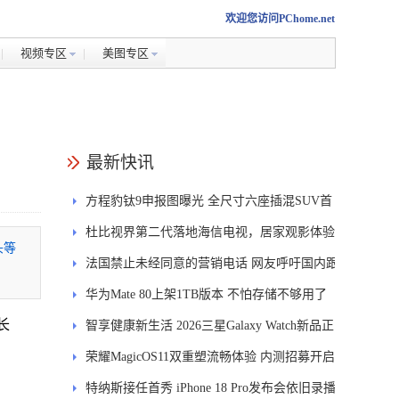
欢迎您访问PChome.net
视频专区
美图专区
最新快讯
方程豹钛9申报图曝光 全尺寸六座插混SUV首
发DMS
杜比视界第二代落地海信电视，居家观影体验
头等
能迎来哪些升级？
法国禁止未经同意的营销电话 网友呼吁国内跟
进
华为Mate 80上架1TB版本 不怕存储不够用了
长
智享健康新生活 2026三星Galaxy Watch新品正
式开售
荣耀MagicOS11双重塑流畅体验 内测招募开启
特纳斯接任首秀 iPhone 18 Pro发布会依旧录播