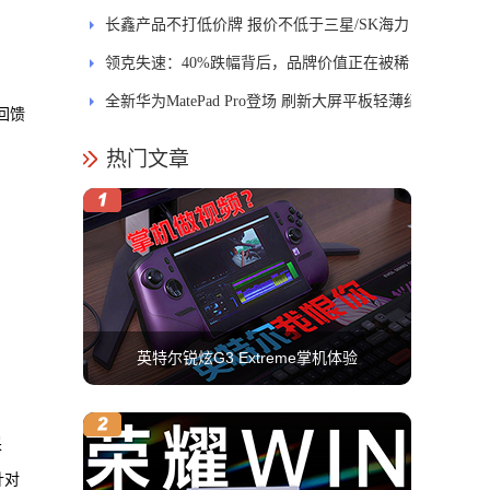
长鑫产品不打低价牌 报价不低于三星/SK海力
士
领克失速：40%跌幅背后，品牌价值正在被稀
释
全新华为MatePad Pro登场 刷新大屏平板轻薄纪
回馈
录
热门文章
英特尔锐炫G3 Extreme掌机体验
采
针对