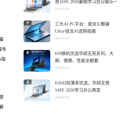
畏16SE 2026暑期学习办公娱乐一
机搞定
2026-07-08
三大AI PC平台：骁龙X/酷睿
Ultra/锐龙AI选购指南
猫
2026-06-19
猫专
618换机优选华硕无双系列，大
心指
屏、便携、性能全都要
2026-06-12
618AI轻薄本优选，华硕无畏
14SE 2026学习办公两宜
朋
2026-06-09
解