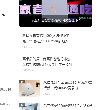
0元
至尊狂战就是荣耀WIN游戏本 H9
暑假换机首选！990g机身45W性
能，华硕a豆14 Air 2026闭眼入
2026-07-21
高考后的第一台高性能笔记本怎
么选？这5款让你大学四年一步到
位
2026-07-16
从性能到AI全面跃升：骁龙X2重
塑新一代Surface竞争力
0:30的
2026-07-15
6-07-30
第三代英特尔酷睿5加持，华硕无