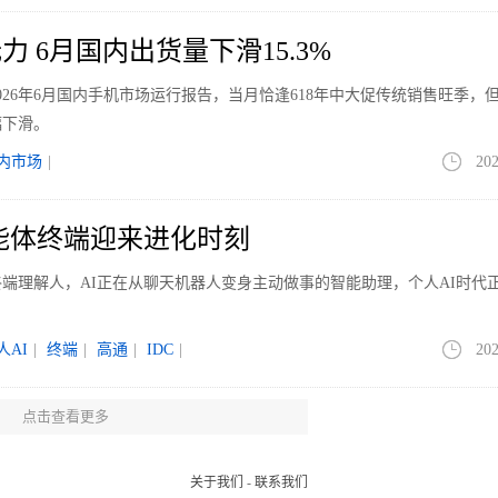
 6月国内出货量下滑15.3%
026年6月国内手机市场运行报告，当月恰逢618年中大促传统销售旺季，
幅下滑。
内市场
|
202
智能体终端迎来进化时刻
端理解人，AI正在从聊天机器人变身主动做事的智能助理，个人AI时代
人AI
|
终端
|
高通
|
IDC
|
202
点击查看更多
销额下滑 主力品类承压、小众品类放量降
7亿元，同比下滑0.7%，销量1731万台，同比增长3.7%。清洁电器行业
关于我们
-
联系我们