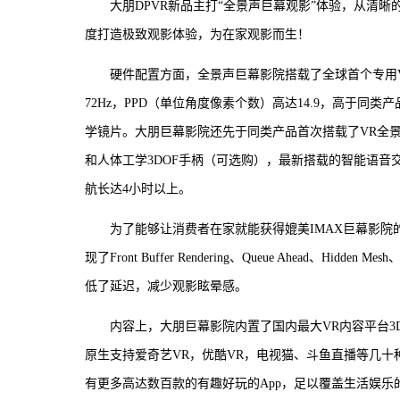
大朋DPVR新品主打“全景声巨幕观影”体验，从清
度打造极致观影体验，为在家观影而生！
硬件配置方面，全景声巨幕影院搭载了全球首个专用VR
72Hz，PPD（单位角度像素个数）高达14.9，高于同
学镜片。大朋巨幕影院还先于同类产品首次搭载了VR全
和人体工学3DOF手柄（可选购），最新搭载的智能语
航长达4小时以上。
为了能够让消费者在家就能获得媲美IMAX巨幕影
现了Front Buffer Rendering、Queue Ahea
低了延迟，减少观影眩晕感。
内容上，大朋巨幕影院内置了国内最大VR内容平台3
原生支持爱奇艺VR，优酷VR，电视猫、斗鱼直播等几十
有更多高达数百款的有趣好玩的App，足以覆盖生活娱