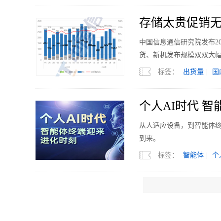
存储太贵促销无力
中国信息通信研究院发布2
货、新机发布规模双双大
标签：
出货量
|
国
个人AI时代 
从人适应设备，到智能体终
到来。
标签：
智能体
|
个
清洁电器上半年
今年上半年清洁电器销额22