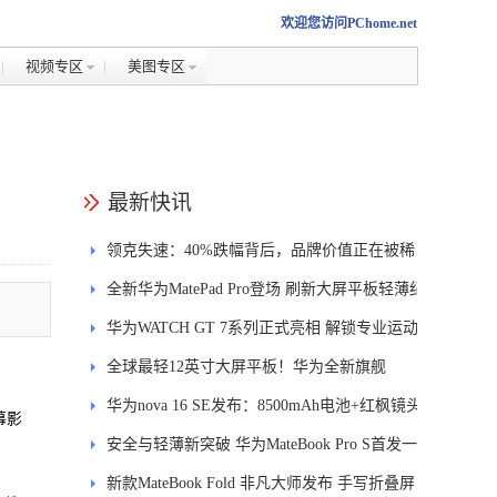
欢迎您访问PChome.net
视频专区
美图专区
最新快讯
领克失速：40%跌幅背后，品牌价值正在被稀
释
全新华为MatePad Pro登场 刷新大屏平板轻薄纪
录
华为WATCH GT 7系列正式亮相 解锁专业运动
新体验
全球最轻12英寸大屏平板！华为全新旗舰
MatePad Pro正式发布
华为nova 16 SE发布：8500mAh电池+红枫镜头
幕影
安全与轻薄新突破 华为MateBook Pro S首发一
区双像素技术防窥屏
新款MateBook Fold 非凡大师发布 手写折叠屏