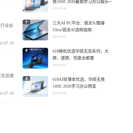
畏16SE 2026暑期学习办公娱乐一
机搞定
2026-07-08
三大AI PC平台：骁龙X/酷睿
但行业出
Ultra/锐龙AI选购指南
2026-06-19
6-07-30
618换机优选华硕无双系列，大
屏、便携、性能全都要
2026-06-12
正在加速
618AI轻薄本优选，华硕无畏
14SE 2026学习办公两宜
6-07-30
2026-06-09
价
正迎来第