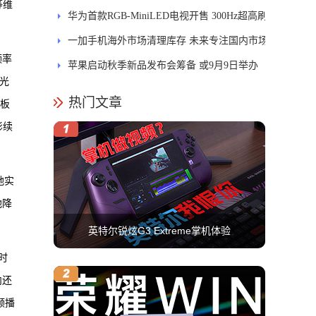
等维
引领PC交互新体验
华为首款RGB-MiniLED电视开售 300Hz超高刷
新率
一加手机海外市场清理库存 未来专注国内市场
频率
苹果启动秋季新品发布会筹备 或9月9日举办
尔光
热门文章
控板
影续
地实
地降
英特尔锐炫G3 Extreme掌机体验
时
内还
频播