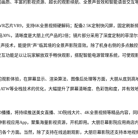
晰的画质、丰富的影视资源、超长的观影续航、全景声音效和智能语音交互
芯片VR9，支持6K全景视频硬解码；配备2.5K定制快闪屏，固定刷新
类产品30%，清晰度是大朋上代产品的2倍；镜片部分采用了深度定制的菲涅
景声技术，能提供“声”临其境的全景声影院音效。除了机身右侧的多点触
音交互功能足以让玩家解放双手畅快观影，搭配智能电源管理系统，可使观
院的观影体验，在屏幕显示、渲染算法、图像后处理等方面，大朋从底到高
d、Hidden Mesh、ATW等全栈技术的优化，大幅提升了屏幕清晰度、色彩饱和度，并有效
D播播，将持续推送美女直播、3D院线大片、4K全景视频等精品内容，同
种影视应用App，聚集海量影视资源，开机即用。大朋巨幕影院应用商店
乐的各个方面。当然，除了支持在线追剧观影，大朋巨幕影院还支持本地视