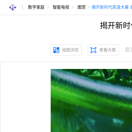
数字家庭
>
智能电视
>
图赏
>
揭开新时代高清大幕 
揭开新时
提
组图浏览
查看大图