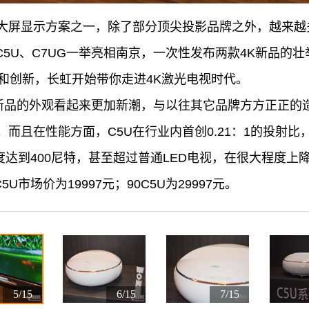
大屏显示方案之一，除了部分顶尖投影品牌之外，越来越
品C5U、C7UG一举亮相南京，一次性发布两款4K新品
和创新，长虹开始带你走进4K激光电视时代。
4K新品的外观看起来更加新潮，与以往其它品牌方方正正
而且在性能方面，C5U在行业内首创0.21：1的投射
度达到400尼特，甚至超过普通LED电视，在很大程度
U市场价为19997元；90C5U为29997元。
5/15
6/15
7/15