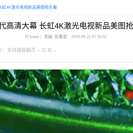
长虹4K激光电视新品美图抢先看
代高清大幕 长虹4K激光电视新品美图
PChome
|
责编: 彭重君
2018-08-22 07:26:02
示：支持键盘翻页 ←左 右→