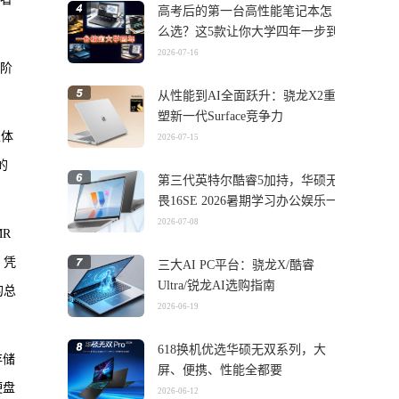
高考后的第一台高性能笔记本怎
么选？这5款让你大学四年一步到
位
2026-07-16
阶
从性能到AI全面跃升：骁龙X2重
塑新一代Surface竞争力
总体
2026-07-15
的
第三代英特尔酷睿5加持，华硕无
畏16SE 2026暑期学习办公娱乐一
机搞定
2026-07-08
MR
。凭
三大AI PC平台：骁龙X/酷睿
Ultra/锐龙AI选购指南
的总
2026-06-19
618换机优选华硕无双系列，大
存储
屏、便携、性能全都要
硬盘
2026-06-12