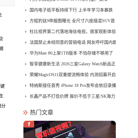
国内电子纸平板持续下行 上半年学习本暴跌
生
84.6%
方程豹钛9申报图曝光 全尺寸六座插混SUV首
发DMS
杜比视界第二代落地海信电视，居家观影体验
企
能迎来哪些升级？
法国禁止未经同意的营销电话 网友呼吁国内跟
据
进
华为Mate 80上架1TB版本 不怕存储不够用了
智享健康新生活 2026三星Galaxy Watch新品正
式开售
荣耀MagicOS11双重塑流畅体验 内测招募开启
特纳斯接任首秀 iPhone 18 Pro发布会依旧录播
关键
生
长鑫产品不打低价牌 报价不低于三星/SK海力
储分
士
热门文章