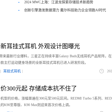
2024 MWC上海：江波龙探索存储技术新趋势
创新引擎激发数据潜力 戴尔科技助力企业领跑AI时代
新耳挂式耳机 外观设计图曝光
le带来最新行业爆料，三星正在持续丰富Galaxy Buds无线耳机产品矩阵，
一款主打运动健身场景的全新耳挂式耳机已进入研发阶段。
|
耳挂式耳机
|
202
价300元起 存储成本抗不住了
价格，涨幅普遍在300元至500元区间。REDMI Turbo 5系列、REDM
K90至尊版、K90 Max则迎来首次价格上调。