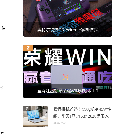
，传
英特尔锐炫G3 Extreme掌机体验
归
冷
至尊狂战就是荣耀WIN游戏本 H9
暑假换机首选！990g机身45W性
能，华硕a豆14 Air 2026闭眼入
2026-07-21
动者